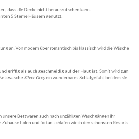
en, dass die Decke nicht herausrutschen kann.
nnten 5 Sterne Häusern genutzt.
htung an. Von modern über romantisch bis klassisch wird die Wäsche
und griffig als auch geschmeidig auf der Haut ist.
Somit wird zum
ie Bettwäsche
Silver Grey
ein wunderbares Schlafgefühl, bei dem sie
ten unsere Bettwaren auch nach unzähligen Waschgängen ihr
hr Zuhause holen und fortan schlafen wie in den schönsten Resorts