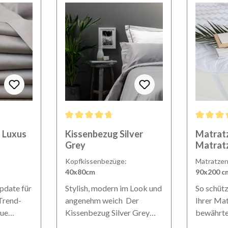
ewertung von 4.86 von 5 Sternen
Durchschnittliche Bewertung von 4.67 von 5 Stern
Durchschn
 Luxus
Kissenbezug Silver
Matrat
Grey
Matrat
Kopfkissenbezüge:
Matratze
40x80cm
90x200 c
pdate für
Stylish, modern im Look und
So schütz
angenehm weich Der
Ihrer Ma
aue
Kissenbezug Silver Grey
bewährt
solute
bietet höchste Qualität und
Matratze