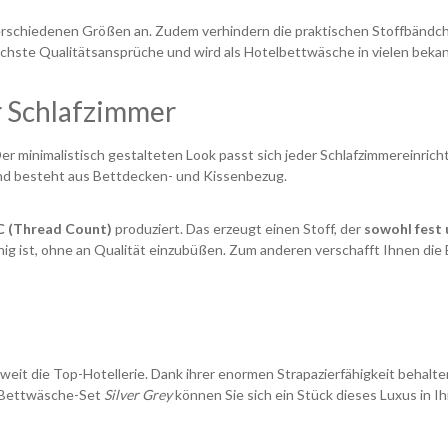
rschiedenen Größen an. Zudem verhindern die praktischen Stoffbändch
chste Qualitätsansprüche und wird als Hotelbettwäsche in vielen beka
r Schlafzimmer
er minimalistisch gestalteten Look passt sich jeder Schlafzimmereinric
 und besteht aus Bettdecken- und Kissenbezug.
C (Thread Count)
produziert. Das erzeugt einen Stoff, der
sowohl fest 
fähig ist, ohne an Qualität einzubüßen. Zum anderen verschafft Ihnen d
weit die Top-Hotellerie. Dank ihrer enormen Strapazierfähigkeit behal
m Bettwäsche-Set
Silver Grey
können Sie sich ein Stück dieses Luxus in I