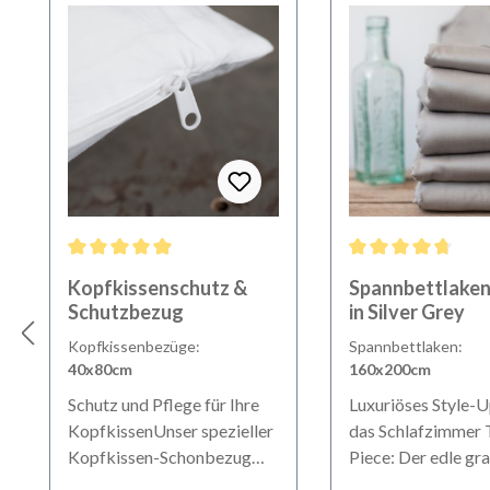
Durchschnittliche Bewertung von 4.9 von 5 Sternen
Durchschnittliche B
Kopfkissenschutz &
Spannbettlaken
Schutzbezug
in Silver Grey
Kopfkissenbezüge:
Spannbettlaken:
40x80cm
160x200cm
Schutz und Pflege für Ihre
Luxuriöses Style-U
KopfkissenUnser spezieller
das Schlafzimmer Trend-
Kopfkissen-Schonbezug
Piece: Der edle gr
punktet mit erstklassigen
Farbton ist das ab