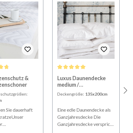
en
ittliche Bewertung von 4.86 von 5 Sternen
Durchschnittliche Bewertung von 5 von 
zenschutz &
Luxus Daunendecke
zenschoner
medium /
Ganzjahresdecke
nschutzgrößen:
Deckengröße:
135x200cm
(100% Gänsedaunen)
m
en Sie dauerhaft
Eine edle Daunendecke als
tratzeUnser
Ganzjahresdecke Die
er
Ganzjahresdecke verspricht
nschutz in Weiß
einen erholsamen Schlaf und