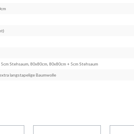
0cm
nt)
 5cm Stehsaum, 80x80cm, 80x80cm + 5cm Stehsaum
extra langstapelige Baumwolle