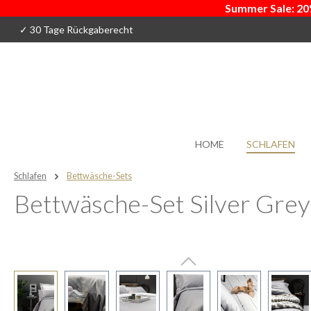
Summer Sale: 20
 Hauptinhalt springen
Zur Suche springen
Zur Hauptnavigation springen
✓ 30 Tage Rückgaberecht
HOME
SCHLAFEN
Schlafen
Bettwäsche-Sets
Bettwäsche-Set Silver Grey
Bildergalerie überspringen