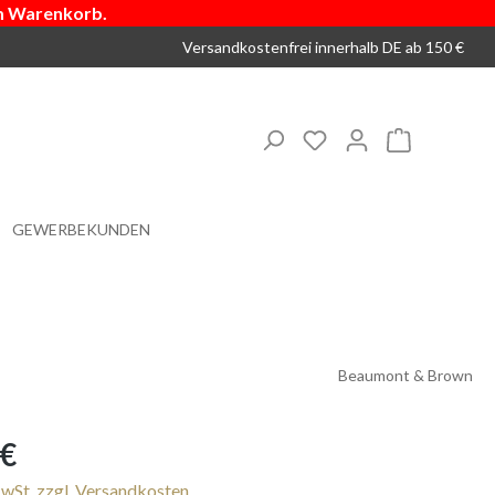
m Warenkorb.
Versandkostenfrei innerhalb DE ab 150 €
Du hast 0 Produkte 
Warenkorb
GEWERBEKUNDEN
Beaumont & Brown
s:
 €
MwSt. zzgl. Versandkosten