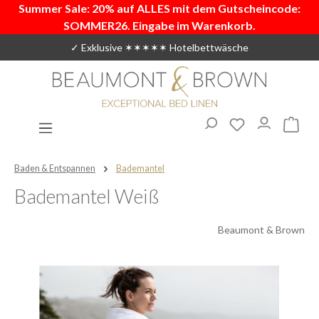
Summer Sale: 20% auf ALLES mit dem Gutscheincode:
Zum Hauptinhalt springen
SOMMER26. Eingabe im Warenkorb.
✓ Exklusive ✶✶✶✶✶ Hotelbettwäsche
Du hast 0 Produ
Warenk
Baden & Entspannen
Bademantel
Bademantel Weiß
Beaumont & Brown
Bildergalerie überspringen