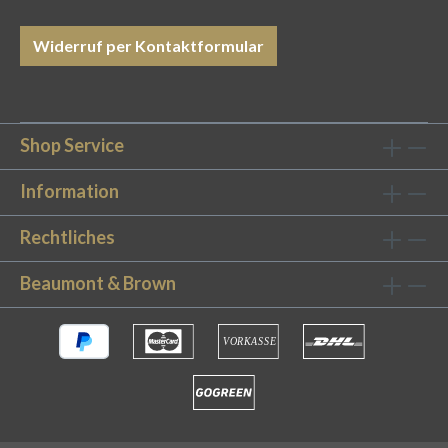
Aufhängen.Größenvielfalt: Die Handtücher
sind in 4 verschiedene Größen erhältlich, die Sie
Widerruf per Kontaktformular
ganz nach Ihrem persönlichen Bedarf
auswählen können. Beste Qualität für Ihren
individuellen Bedarf Gönnen Sie sich den
Komfort eines 5 Sterne-Hotels zuhause mit
Shop Service
unseren flauschigen Luxus-Handtücher! Die
weiche Oberfläche aus Frottier ist herrlich soft
Information
und punktet mit einer hohen Saugfähigkeit.
Rechtliches
Dank des puristischen und zeitlosen Designs
passen die Handtücher in jedes
Beaumont & Brown
Badezimmer.Genießen Sie die
außergewöhnliche Haptik unserer Luxus-
Handtücher in 4 Größen: Unser Gästetuch mit
den Maßen 30x30 cm eignet sich wunderbar
für die Hände. Das Handtuch im Format
50x100 cm ist perfekt für das Gesicht und die
Haare. Unser Duschtuch hat die Größe 70x140