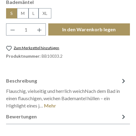
auswählen
Bademäntel
S
M
L
XL
Produkt Anzahl: Gib den gewünschten Wert e
In den Warenkorb legen
Zum Merkzettel hinzufügen
Produktnummer:
BB10033.2
Beschreibung
Flauschig, vielseitig und herrlich weichNach dem Bad in
einen flauschigen, weichen Bademantel hüllen – ein
Highlight eines j…
Mehr
Bewertungen