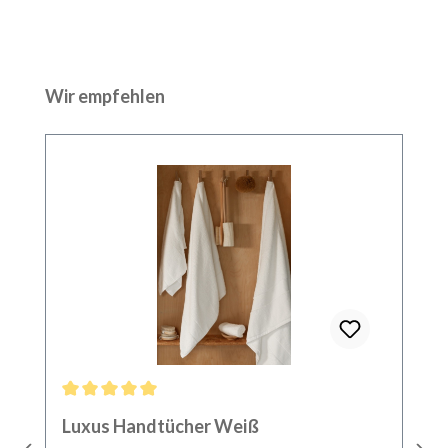
Produktgalerie überspringen
Wir empfehlen
Durchschnittliche Bewertung von 5 von 5 Sternen
Luxus Handtücher Weiß