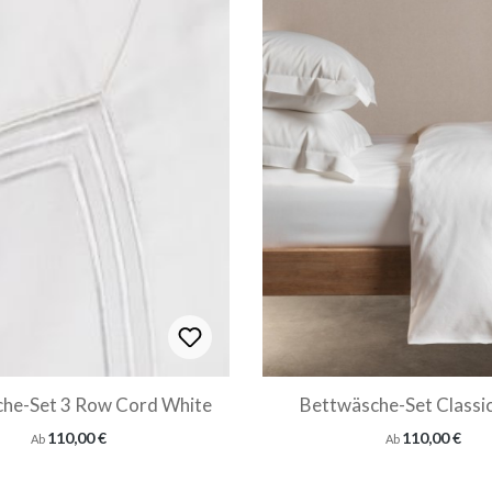
he-Set 3 Row Cord White
Bettwäsche-Set Classi
Regulärer Preis:
Regulärer Preis:
110,00 €
110,00 €
Ab
Ab