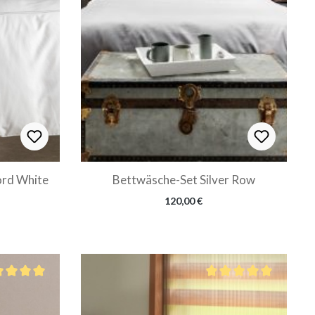
2 Row Cord White
Bettwäsche-Set Silver Row
Regulärer Preis:
120,00 €
hschnittliche Bewertung von 5 von 5 Sternen
Durchschnittliche Bewer