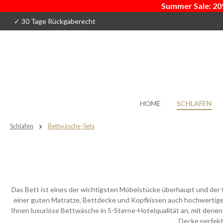
Summer Sale: 20
 Hauptinhalt springen
Zur Suche springen
Zur Hauptnavigation springen
✓ 30 Tage Rückgaberecht
HOME
SCHLAFEN
Schlafen
Bettwäsche-Sets
Das Bett ist eines der wichtigsten Möbelstücke überhaupt und der Or
einer guten Matratze, Bettdecke und Kopfkissen auch hochwertige K
Ihnen luxuriöse Bettwäsche in 5-Sterne-Hotelqualität an, mit dene
Decke perfekt 