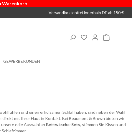
m Warenkorb.
Versandkostenfrei innerhalb DE ab 150 €
Du hast 0 Produkte 
Warenkorb
GEWERBEKUNDEN
ig wohlfühlen und einen erholsamen Schlaf haben, sind neben der Wahl
 direkt mit Ihrer Haut in Kontakt. Bei Beaumont & Brown bieten wir
e unsere edle Auswahl an
Bettwäsche-Sets
, stimmen Sie Kissen und
r Schlafzimmer.