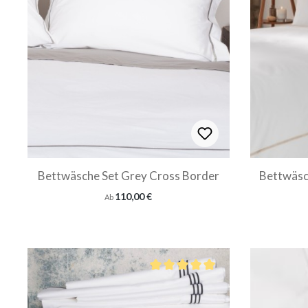
Bettwäsche Set Grey Cross Border
Bettwäsc
Regulärer Preis:
110,00 €
Ab
Durchschnittliche Bewertung von 5 