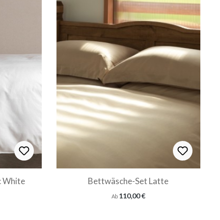
c White
Bettwäsche-Set Latte
Regulärer Preis:
110,00 €
Ab