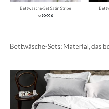
Bettwäsche-Set Satin Stripe
Bettw
Regulärer Preis:
90,00 €
Ab
Bettwäsche-Sets: Material, das b