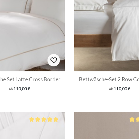
he Set Latte Cross Border
Bettwäsche-Set 
Regulärer Preis:
Regulärer Preis:
110,00 €
110,00 €
Ab
Ab
von 5 Sternen
Durchschnittliche Bewertung von 5 von 5 Sternen
Durc