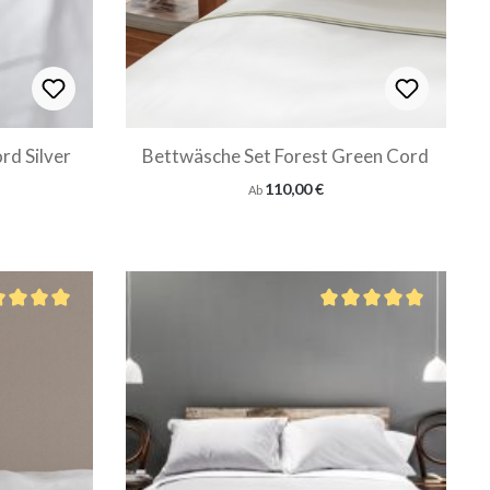
rd Silver
Bettwäsche Set Forest Green Cord
Regulärer Preis:
110,00 €
Ab
hschnittliche Bewertung von 5 von 5 Sternen
Durchschnittliche Bewer