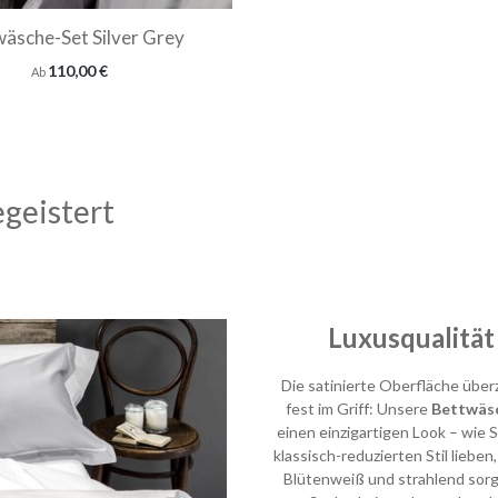
äsche-Set Silver Grey
Regulärer Preis:
110,00 €
Ab
egeistert
Luxusqualität
Die satinierte Oberfläche über
fest im Griff: Unsere
Bettwäs
einen einzigartigen Look – wie 
klassisch-reduzierten Stil lieben
Blütenweiß und strahlend sorgt