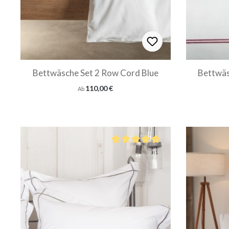
Bettwäsche Set 2 Row Cord Blue
Bettwäs
Regulärer Preis:
110,00 €
Ab
Durchschnittliche Bewertung von 5 