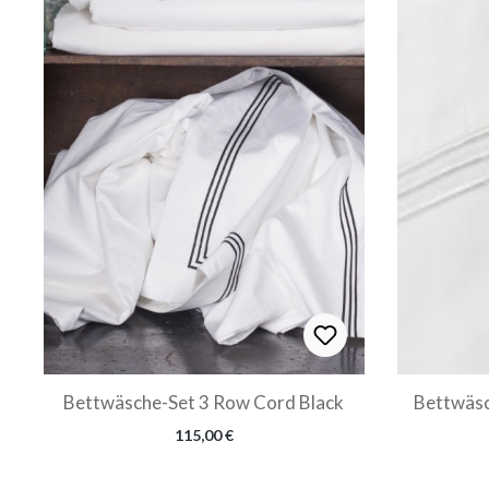
Bettwäsche-Set 3 Row Cord Black
Bettwäsc
Regulärer Preis:
115,00 €