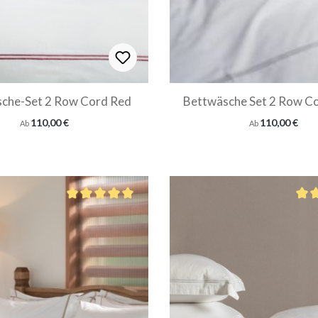
che-Set 2 Row Cord Red
Bettwäsche Set 2 Row Co
Regulärer Preis:
Regulärer Preis:
110,00 €
110,00 €
Ab
Ab
von 5 Sternen
Durchschnittliche Bewertung von 5 von 5 Sternen
Durc