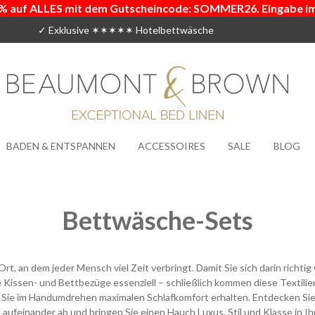
% auf ALLES mit dem Gutscheincode: SOMMER26. Eingabe i
✓ Exklusive ✶✶✶✶✶ Hotelbettwäsche
BADEN & ENTSPANNEN
ACCESSOIRES
SALE
BLOG
Bettwäsche-Sets
t, an dem jeder Mensch viel Zeit verbringt. Damit Sie sich darin richt
issen- und Bettbezüge essenziell – schließlich kommen diese Textilien
n Sie im Handumdrehen maximalen Schlafkomfort erhalten. Entdecken Si
aufeinander ab und bringen Sie einen Hauch Luxus, Stil und Klasse in Ih