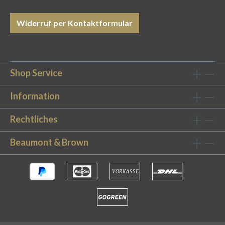
unsere hohe Qualität zu schätzen wissen.
Langlebigkeit: Dank hochwertiger
Widerruf per Kontaktformular
Verarbeitung behält unser strapazierfähiges
Spannbetttuch auch nach unzähligen
Waschgängen ursprüngliches Aussehen und
Form. Absolut stilvoll und höchst qualitativ in
Shop Service
Silver Grey Mit dem Spannbettlaken Silver
Grey holen Sie sich modernes Stilbewusstsein
Information
direkt in Ihr Schlafzimmer. Farbige, gleichsam
Rechtliches
jedoch dezente Bettwäsche liegt im Trend –
und zwar sowohl für die Bezüge, als auch für die
Beaumont & Brown
Bettlaken. Dabei ist Ton-in-Ton angesagt:
Passend zum Spannbettlaken gibt es deshalb in
unserem Shop auch Kissen- und Bettbezug im
angesagten Grau!Auch mit seiner Qualität
überzeugt das Laken: Das Baumwoll-Satin ist
mit einer hohen Fadendichte von 62
Garnen/cm² (400TC) gefertigt und dadurch