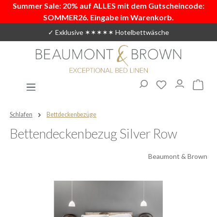
Summer Sale: 20% auf ALLES mit dem Gutscheincode:
Zum Hauptinhalt springen
SOMMER26. Eingabe im Warenkorb.
✓ Exklusive ✶✶✶✶✶ Hotelbettwäsche
Du hast 0 Produ
Warenk
Schlafen
Bettdeckenbezüge
Bettendeckenbezug Silver Row
Beaumont & Brown
Bildergalerie überspringen