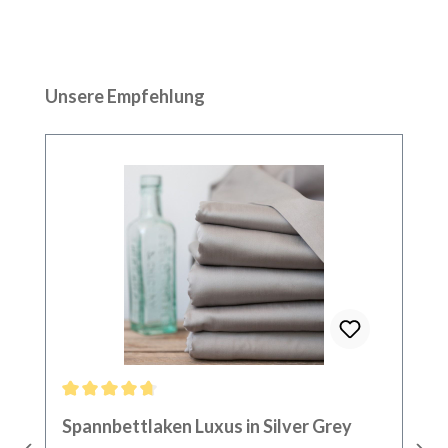
Produktgalerie überspringen
Unsere Empfehlung
Durchschnittliche Bewertung von 4.86 von 5 Sternen
Spannbettlaken Luxus in Silver Grey