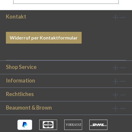
Schutzbezug ist atmungsaktiv und gleichzeitig
besonders saugfähigPerfekter Sitz: Unser
Kopfkissenschutz verfügt über einen
Kontakt
Reisverschluss und ist passgenau für die
Kissengrößen 40x80 cm und 80x80 cm
verfügbar. Allergiker-geeignet: Unsere
Widerruf per Kontaktformular
Schutzbezüge eignen sich auch bestens als
Antimilben-Bezug Zusätzlicher Schutz für Ihre
optimale Nachtruhe Mit unserem Kopfkissen-
Schutzbezug aus reiner Baumwolle können Sie
Shop Service
Ihr Kopfkissen schützen und nachhaltig
schonen. Dank der hochwertigen Verarbeitung
Information
ist der Bezug auch bestens für Allergiker
Rechtliches
geeignet und unterstützen durch Saugfähigkeit
und Atmungsaktivität effizient beim
Beaumont & Brown
Schlafen.Ein Reißverschluss am unteren Ende
stellt die genaue Passform sicher und
verhindert, dass der Schonbezug bei
nächtlichen Bewegungen verrutscht. Dank der