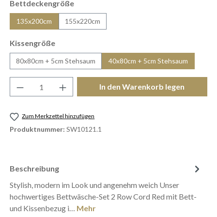
auswählen
Bettdeckengröße
135x200cm
155x220cm
auswählen
Kissengröße
80x80cm + 5cm Stehsaum
40x80cm + 5cm Stehsaum
Produkt Anzahl: Gib den gewünschten Wert e
In den Warenkorb legen
Zum Merkzettel hinzufügen
Produktnummer:
SW10121.1
Beschreibung
Stylish, modern im Look und angenehm weich Unser
hochwertiges Bettwäsche-Set 2 Row Cord Red mit Bett-
und Kissenbezug i…
Mehr