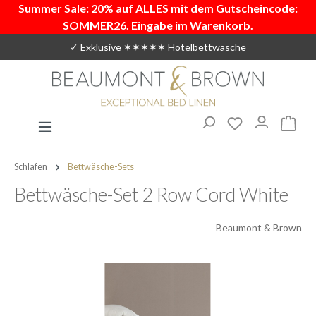
Summer Sale: 20% auf ALLES mit dem Gutscheincode:
Zum Hauptinhalt springen
SOMMER26. Eingabe im Warenkorb.
✓ Exklusive ✶✶✶✶✶ Hotelbettwäsche
Du hast 0 Produ
Warenk
Schlafen
Bettwäsche-Sets
Bettwäsche-Set 2 Row Cord White
Beaumont & Brown
Bildergalerie überspringen