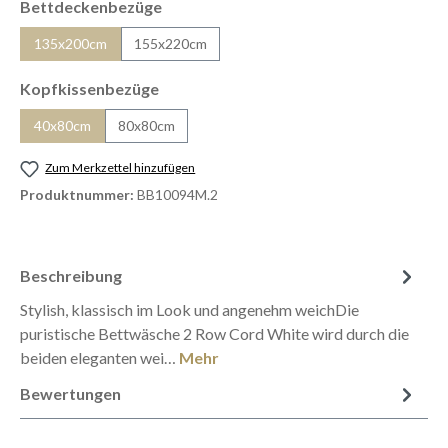
auswählen
Bettdeckenbezüge
135x200cm
155x220cm
(Diese Option ist zurzeit nicht verfügbar.)
auswählen
Kopfkissenbezüge
40x80cm
80x80cm
(Diese Option ist zurzeit nicht verfügbar.)
Zum Merkzettel hinzufügen
Produktnummer:
BB10094M.2
Beschreibung
Stylish, klassisch im Look und angenehm weichDie
puristische Bettwäsche 2 Row Cord White wird durch die
beiden eleganten wei…
Mehr
Bewertungen