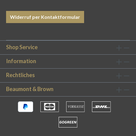
umhüllt. Seine Füllung besteht aus weißen,
neuen Daunen und Federn der Klasse I
(entspricht der europäischen Norm EN 12934)
Widerruf per Kontaktformular
zusammengesetzt und verspricht damit
Stabilität und anschmiegsamen Komfort. Die
perfekte Größe für Sie: Je nach persönlichem
Belieben und Schlafstil bieten wir das
Shop Service
Kopfkissen in den Größen 40x80cm und
80x80cm an. Geeignet für den "Kuscheltyp"
Information
unter den Schläferinnen und Schläfern. Für
Rechtliches
Hausstaub-Allergiker geeignet: Unser
Daunenkopfkissen ist antiallergisch und
Beaumont & Brown
antibakteriell und eignet sich damit optimal für
Hausstaub-Allergiker. Bestätigt wird dies
durch die NOMITE-Zertifizierung. 5-Sterne-
Qualität: Unsere Daunen-Kissen sind in
zahlreichen Top-Hotels der Schlüssel zum
erholsamen Schlaf. Gönnen Sie sich den Luxus
auch für Ihr Zuhause! Erstklassiger