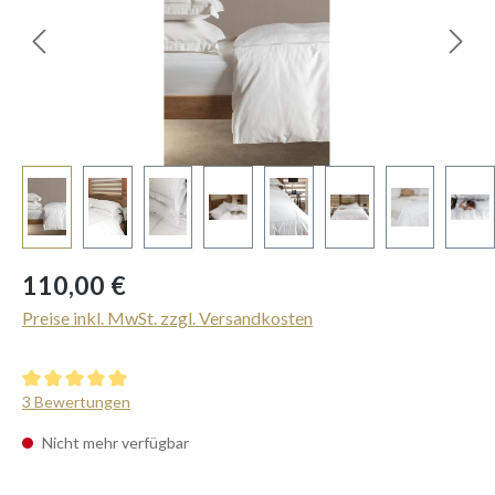
Regulärer Preis:
110,00 €
Preise inkl. MwSt. zzgl. Versandkosten
Durchschnittliche Bewertung von 5 von 5 Sternen
3 Bewertungen
Nicht mehr verfügbar