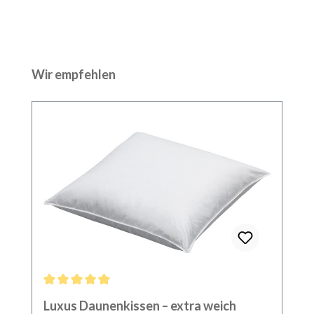
Produktgalerie überspringen
Wir empfehlen
Durchschnittliche Bewertung von 5 von 5 Sternen
Luxus Daunenkissen – extra weich