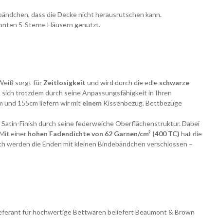
fbändchen, dass die Decke nicht herausrutschen kann.
annten 5-Sterne Häusern genutzt.
Weiß sorgt für
Zeitlosigkeit
und wird durch die edle
schwarze
sich trotzdem durch seine Anpassungsfähigkeit in Ihren
m und 155cm liefern wir mit
einem
Kissenbezug. Bettbezüge
 Satin-Finish durch seine federweiche Oberflächenstruktur. Dabei
Mit einer
hohen Fadendichte von 62 Garnen/cm² (400 TC)
hat die
lich werden die Enden mit kleinen Bindebändchen verschlossen –
Lieferant für hochwertige Bettwaren beliefert Beaumont & Brown