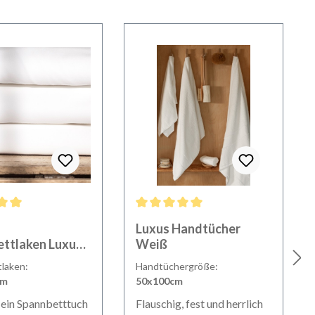
en
ittliche Bewertung von 5 von 5 Sternen
Durchschnittliche Bewertung von 5 von 
-
Luxus Handtücher
ttlaken Luxus
Weiß
laken:
Handtüchergröße:
cm
50x100cm
 ein Spannbetttuch
Flauschig, fest und herrlich