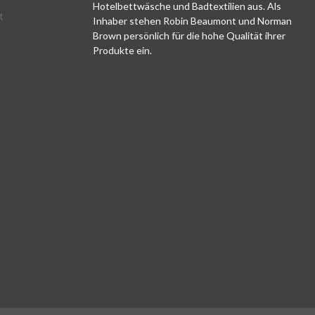
Hotelbettwäsche und Badtextilien aus. Als
rfähigkeit: Durch
gängige Baumwollstärke
t
Inhaber stehen Robin Beaumont und Norman
wertige
internationaler Top-Hotels
Brown persönlich für die hohe Qualität ihrer
tung der
und bieten ein Optimum an
Produkte ein.
en behält unser
Saugkraft
rfähiges
und Langlebigkeit.Praktisch
ttuch auch nach
e Schlaufe: Unsere Luxus-
en Waschgängen
Handtücher verfügen über
 und Form bei.
eine Schlaufe an der
 Passform: Dank
längeren Seite zum
mi in allen 4
Aufhängen.Größenvielfalt:
etet das
Die Handtücher sind in 4
tlaken eine
verschiedene Größen
Passform für viele
erhältlich, die Sie ganz nach
Matratzengrößen.
Ihrem persönlichen Bedarf
-Luxusstandard:
auswählen können. Beste
ettlaken werden
Qualität für Ihren
 von diversen
individuellen Bedarf
s verwendet, die
Gönnen Sie sich den
he Qualität seit
Komfort eines 5 Sterne-