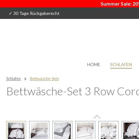
Summer Sale: 20
 Hauptinhalt springen
Zur Suche springen
Zur Hauptnavigation springen
✓ 30 Tage Rückgaberecht
HOME
SCHLAFEN
Schlafen
Bettwäsche-Sets
Bettwäsche-Set 3 Row Cord
Bildergalerie überspringen