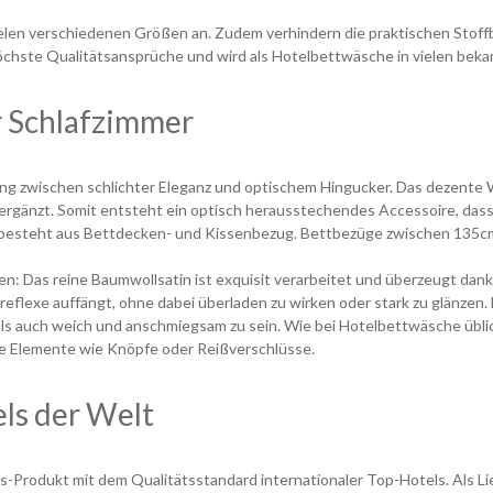
elen verschiedenen Größen an. Zudem verhindern die praktischen Stof
chste Qualitätsansprüche und wird als Hotelbettwäsche in vielen bek
r Schlafzimmer
ung zwischen schlichter Eleganz und optischem Hingucker. Das dezente 
rgänzt. Somit entsteht ein optisch herausstechendes Accessoire, dass 
 und besteht aus Bettdecken- und Kissenbezug. Bettbezüge zwischen 135c
n: Das reine Baumwollsatin ist exquisit verarbeitet und überzeugt dank
eflexe auffängt, ohne dabei überladen zu wirken oder stark zu glänzen. 
t als auch weich und anschmiegsam zu sein. Wie bei Hotelbettwäsche üb
de Elemente wie Knöpfe oder Reißverschlüsse.
els der Welt
us-Produkt mit dem Qualitätsstandard internationaler Top-Hotels. Als 