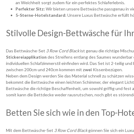
an Weichheit sorgt zudem für ein perfektes Schlaferlebnis.
Perfekter Sitz:
Wir bieten unsere Bettwäsche passgenau in vi
5-Sterne-Hotelstandard:
Unsere Luxus Bettwäsche erfüllt hö
Stilvolle Design-Bettwäsche für Ih
Das Bettwäsche-Set
3 Row Cord Black
ist genau die richtige Misch
Stickereiapplikation
des Streifens entlang des Saumes wunderbar e
individuellen Schlafzimmerstil einfinden wird. Das Set ist 2-teilig
zwischen 200cm und 240cm kommen mit
zwei
Kissenbezügen.
Neben dem Design werden Sie das Material schnell zu schätzen wisse
bekommt die Bettwäsche einen leichten Schimmer, der elegant Lichtr
Bettwäsche die richtige Beschaffenheit, um sowohl griffig und fes
somit kann die Bettdecke weder rausrutschen, noch gibt es stören
Betten Sie sich wie in den Top-Hot
Mit dem Bettwäsche-Set
3 Row Cord Black
gönnen Sie sich ein Lux