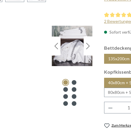
Durchschnittl
2 Bewertunge
Sofort verfü
Bettdecken
135x200cm
Kopfkissen
40x80cm + 
80x80cm + 
Produkt 
Zum Merkzet