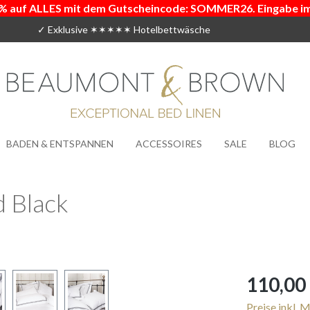
% auf ALLES mit dem Gutscheincode: SOMMER26. Eingabe i
✓ Exklusive ✶✶✶✶✶ Hotelbettwäsche
BADEN & ENTSPANNEN
ACCESSOIRES
SALE
BLOG
 Black
Regulärer Prei
110,00
Preise inkl. 