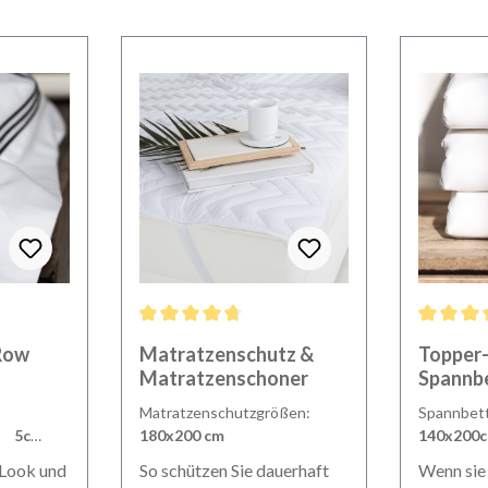
ewertung von 5 von 5 Sternen
Durchschnittliche Bewertung von 4.86 von 5 Stern
Durchschn
Row
Matratzenschutz &
Topper
Matratzenschoner
Spannbe
in Weiß
Matratzenschutzgrößen:
Spannbett
 5cm
180x200 cm
140x200
 Look und
So schützen Sie dauerhaft
Wenn sie