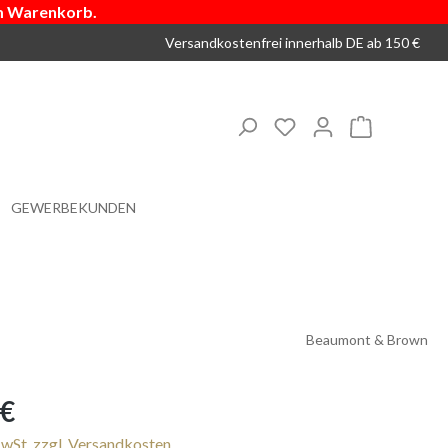
m Warenkorb.
Versandkostenfrei innerhalb DE ab 150 €
Du hast 0 Produkte 
Warenkorb
GEWERBEKUNDEN
Beaumont & Brown
s:
 €
MwSt. zzgl. Versandkosten