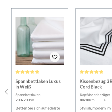
Produktgalerie überspringen
Durchschnittliche Bewertung von 5 von 5 Sternen
Durchschnittliche B
Spannbettlaken Luxus
Kissenbezug 3 
in Weiß
Cord Black
Spannbettlaken:
Kopfkissenbezüge:
200x200cm
80x80cm +
Stehsaum
Betten Sie sich auf edelste
Stylish, modern im