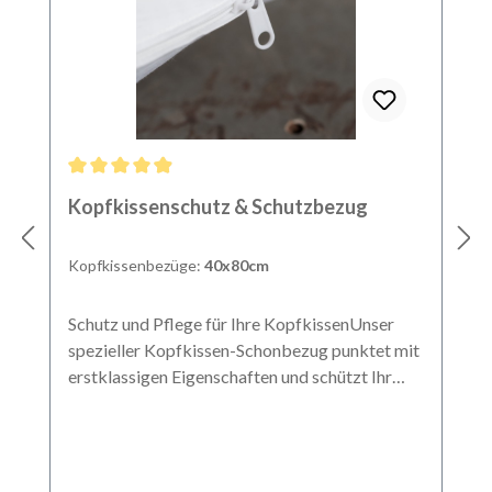
Durchschnittliche Bewertung von 4.9 von 5 Sternen
Kopfkissenschutz & Schutzbezug
Kopfkissenbezüge:
40x80cm
Schutz und Pflege für Ihre KopfkissenUnser
spezieller Kopfkissen-Schonbezug punktet mit
erstklassigen Eigenschaften und schützt Ihr
Kopfkissen optimal. Ihr Kissen erhält zusätzlich
auch etwas mehr Festigkeit. 100% Baumwolle:
Aus reiner Baumwolle gefertigt besticht der
Schutzbezug mit einer Fadendichte von 36