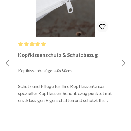
Durchschnittliche Bewertung von 4.9 von 5 Sternen
Kopfkissenschutz & Schutzbezug
Kopfkissenbezüge:
40x80cm
Schutz und Pflege für Ihre KopfkissenUnser
spezieller Kopfkissen-Schonbezug punktet mit
erstklassigen Eigenschaften und schützt Ihr
Kopfkissen optimal. Ihr Kissen erhält zusätzlich
auch etwas mehr Festigkeit. 100% Baumwolle:
Aus reiner Baumwolle gefertigt besticht der
Schutzbezug mit einer Fadendichte von 36