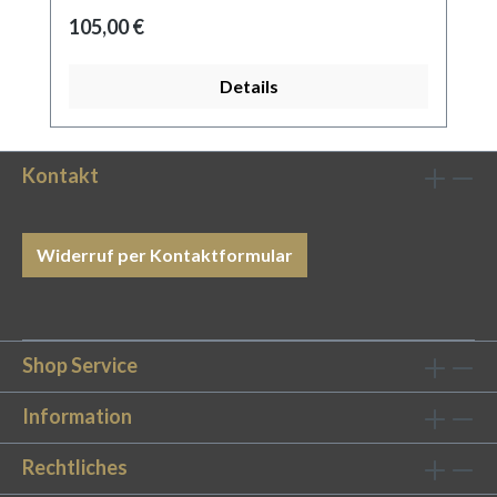
Regulärer Preis:
105,00 €
Details
Kontakt
Widerruf per Kontaktformular
Shop Service
Information
Rechtliches