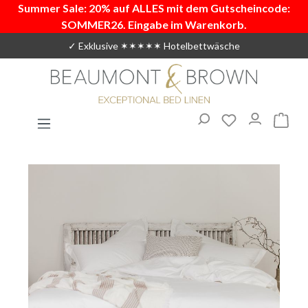
Summer Sale: 20% auf ALLES mit dem Gutscheincode:
Zum Hauptinhalt springen
SOMMER26. Eingabe im Warenkorb.
✓ Exklusive ✶✶✶✶✶ Hotelbettwäsche
Du hast 0 Produ
Warenk