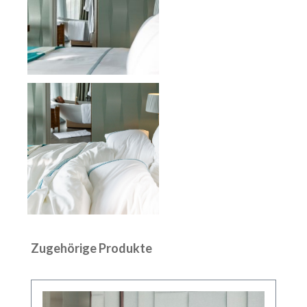
Produktgalerie überspringen
Zugehörige Produkte