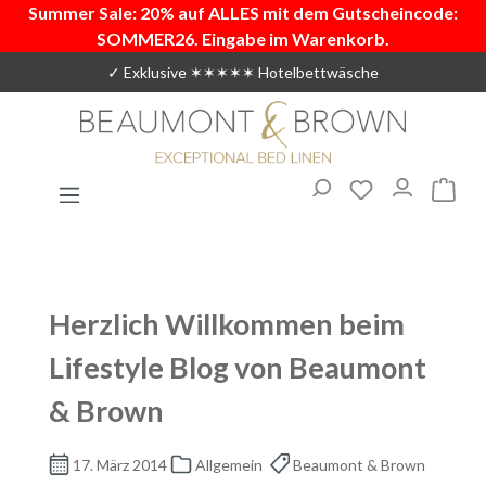
Summer Sale: 20% auf ALLES mit dem Gutscheincode:
Zum Hauptinhalt springen
SOMMER26. Eingabe im Warenkorb.
✓ Exklusive ✶✶✶✶✶ Hotelbettwäsche
Du hast 0 Produ
Warenk
Herzlich Willkommen beim
Lifestyle Blog von Beaumont
& Brown
17. März 2014
Allgemein
Beaumont & Brown