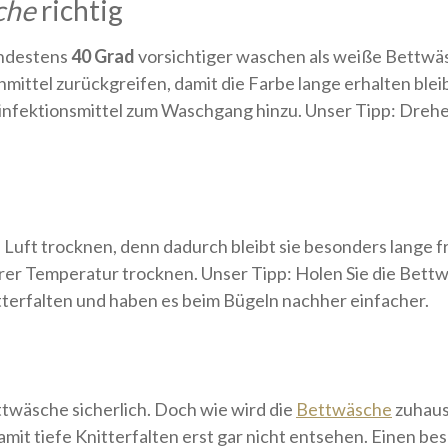
che
richtig
indestens
40 Grad
vorsichtiger waschen als weiße Bettwäsc
ttel zurückgreifen, damit die Farbe lange erhalten blei
infektionsmittel zum Waschgang hinzu. Unser Tipp: Drehe
 Luft trocknen, denn dadurch bleibt sie besonders lange f
lerer Temperatur trocknen. Unser Tipp: Holen Sie die Bet
tterfalten und haben es beim Bügeln nachher einfacher.
ttwäsche sicherlich. Doch wie wird die
Bettwäsche
zuhaus
amit tiefe Knitterfalten erst gar nicht entsehen. Einen b