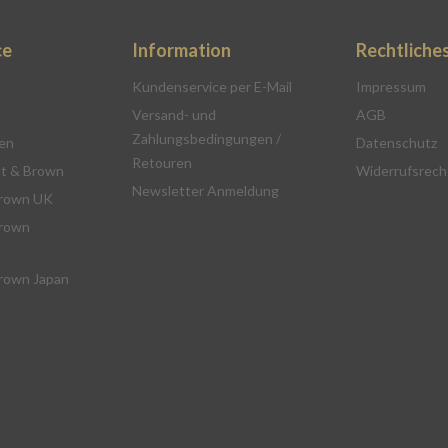
ce
Information
Rechtliche
Kundenservice per E-Mail
Impressum
Versand- und
AGB
Zahlungsbedingungen /
en
Datenschutz
Retouren
t & Brown
Widerrufsrech
Newsletter Anmeldung
rown UK
rown
rown Japan