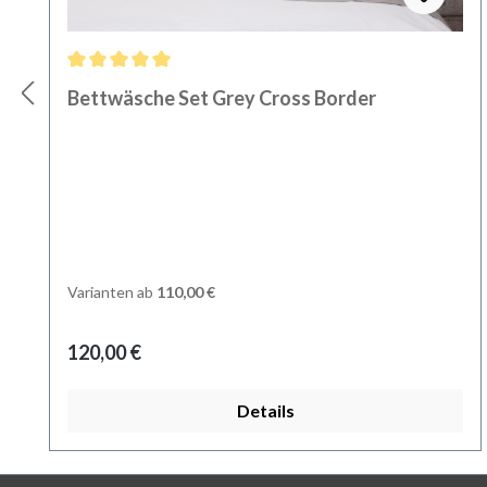
Durchschnittliche Bewertung von 5 von 5 Sternen
Bettwäsche Set Grey Cross Border
Varianten ab
110,00 €
Regulärer Preis:
120,00 €
Details