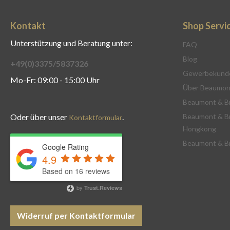
Kontakt
Shop Servi
Unterstützung und Beratung unter:
FAQ
Blog
+49(0)3375/5837326
Gewerbekund
Mo-Fr: 09:00 - 15:00 Uhr
Über Beaumon
Beaumont & B
Oder über unser
.
Beaumont & B
Kontaktformular
Hongkong
Beaumont & B
Google Rating
4.9
Based on 16 reviews
by
Trust.Reviews
Widerruf per Kontaktformular