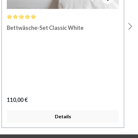
Durchschnittliche Bewertung von 5 von 5 Sternen
Bettwäsche-Set Classic White
Regulärer Preis:
110,00 €
Details