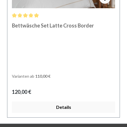
Durchschnittliche Bewertung von 5 von 5 Sternen
Bettwäsche Set Latte Cross Border
Varianten ab
110,00 €
Regulärer Preis:
120,00 €
Details