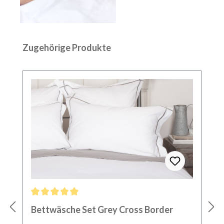
Produktgalerie überspringen
Zugehörige Produkte
Durchschnittliche Bewertung von 5 von 5 Sternen
Bettwäsche Set Grey Cross Border