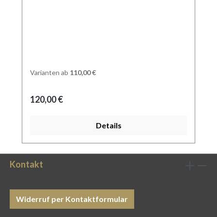
Varianten ab
110,00 €
Regulärer Preis:
120,00 €
Details
Kontakt
Widerruf per Kontaktformular