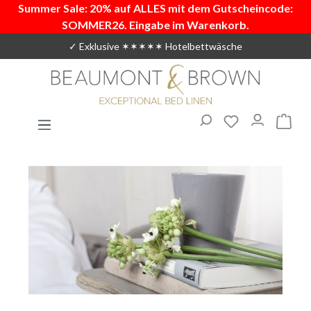
Summer Sale: 20% auf ALLES mit dem Gutscheincode:
Zum Hauptinhalt springen
SOMMER26. Eingabe im Warenkorb.
✓ Exklusive ✶✶✶✶✶ Hotelbettwäsche
Du hast 0 Produ
Warenk