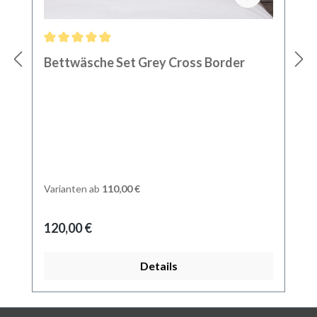
Durchschnittliche Bewertung von 5 von 5 Sternen
Bettwäsche Set Grey Cross Border
Varianten ab
110,00 €
Regulärer Preis:
120,00 €
Details