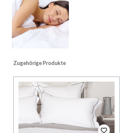
Produktgalerie überspringen
Zugehörige Produkte