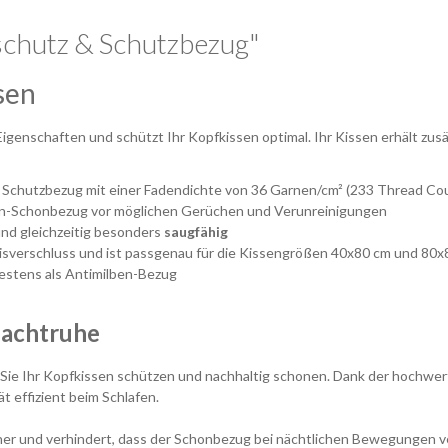
schutz & Schutzbezug"
sen
genschaften und schützt Ihr Kopfkissen optimal. Ihr Kissen erhält zusä
r Schutzbezug mit einer Fadendichte von 36 Garnen/cm² (233 Thread Co
sen-Schonbezug vor möglichen Gerüchen und Verunreinigungen
nd gleichzeitig besonders
saugfähig
isverschluss und ist passgenau für die Kissengrößen 40x80 cm und 80x
estens als Antimilben-Bezug
Nachtruhe
e Ihr Kopfkissen schützen und nachhaltig schonen. Dank der hochwerti
 effizient beim Schlafen.
her und verhindert, dass der Schonbezug bei nächtlichen Bewegungen v