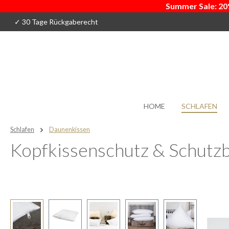
Summer Sale: 20
 Hauptinhalt springen
Zur Suche springen
Zur Hauptnavigation springen
✓ 30 Tage Rückgaberecht
HOME
SCHLAFEN
Schlafen
Daunenkissen
Kopfkissenschutz & Schutz
Bildergalerie überspringen