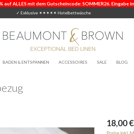
% auf ALLES mit dem Gutscheincode: SOMMER26. Eingabe i
✓ Exklusive ✶✶✶✶✶ Hotelbettwäsche
BADEN & ENTSPANNEN
ACCESSOIRES
SALE
BLOG
bezug
Regulärer Prei
18,00 €
Preise inkl. 