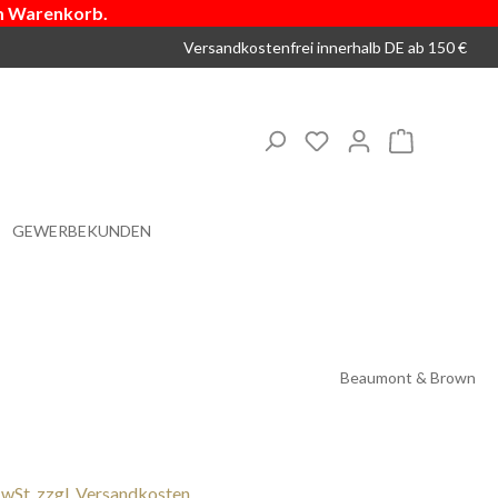
m Warenkorb.
Versandkostenfrei innerhalb DE ab 150 €
Du hast 0 Produkte 
Warenkorb
GEWERBEKUNDEN
Beaumont & Brown
s:
MwSt. zzgl. Versandkosten