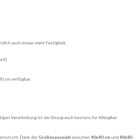
tzlich auch etwas mehr Festigkeit.
unt)
80 cm verfügbar.
gen Verarbeitung ist der Bezug auch bestens für Allergiker
errutscht. Dank der
Größenauswah
l zwischen
40x80 cm
und
80x80