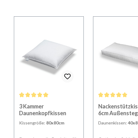
Produktgalerie überspringen
Durchschnittliche Bewertung von 5 von 5 Sternen
Durchschnittliche B
3 Kammer
Nackenstützkis
Daunenkopfkissen
6cm Außensteg
Kissengröße:
80x80cm
Daunenkissen:
40x