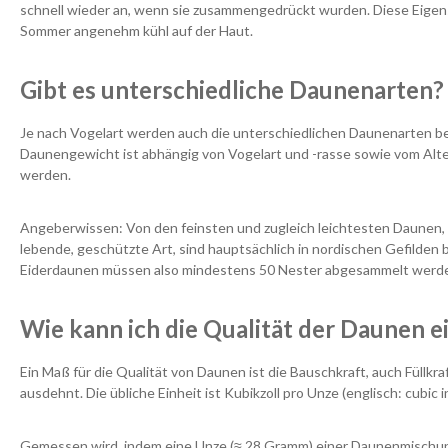
schnell wieder an, wenn sie zusammengedrückt wurden. Diese Eigens
Sommer angenehm kühl auf der Haut.
Gibt es unterschiedliche Daunenarten?
Je nach Vogelart werden auch die unterschiedlichen Daunenarten b
Daunengewicht ist abhängig von Vogelart und -rasse sowie vom Al
werden.
Angeberwissen: Von den feinsten und zugleich leichtesten Daunen, 
lebende, geschützte Art, sind hauptsächlich in nordischen Gefilde
Eiderdaunen müssen also mindestens 50 Nester abgesammelt werd
Wie kann ich die Qualität der Daunen 
Ein Maß für die Qualität von Daunen ist die Bauschkraft, auch Füllkr
ausdehnt. Die übliche Einheit ist Kubikzoll pro Unze (englisch: cubic i
Gemessen wird, indem eine Unze (≈ 28 Gramm) einer Daunenmischung