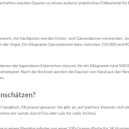
chaften machen Daunen zu einem äußerst praktischen Füllmaterial für B
enannt. Am häufigsten werden Enten- und Gänsedaunen verwendet. Jede
ter der Vögel. Ein Kilogramm Gänsedaunen kann zwischen 250.000 und 
denen der legendären Eiderenten, müssen für ein Kilogramm rund 500.00
n beheimatet. Nach der Brutzeit werden die Daunen von Hand aus den N
en.
einschätzen?
aft (englisch: Fill power) genannt. Sie gibt an, auf welches Volumen si
nches per ounze, kurz in³/oz oder cuin für cubic inches).
 in einem Plexiglaszylinder von einer 100-Gramm-Platte für 24 Stund