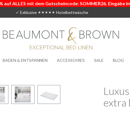
% auf ALLES mit dem Gutscheincode: SOMMER26. Eingabe i
✓ Exklusive ✶✶✶✶✶ Hotelbettwäsche
BADEN & ENTSPANNEN
ACCESSOIRES
SALE
BLOG
Luxus
extra