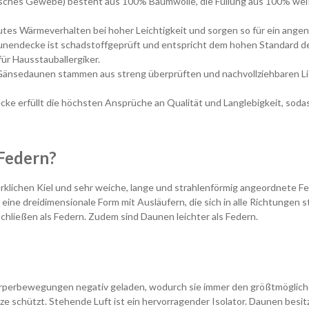
utsches Gewebe) besteht aus 100% Baumwolle, die Füllung aus 100% wei
tes Wärmeverhalten bei hoher Leichtigkeit und sorgen so für ein angen
unendecke ist schadstoffgeprüft und entspricht dem hohen Standard der
für Hausstauballergiker.
änsedaunen stammen aus streng überprüften und nachvollziehbaren Lie
ke erfüllt die höchsten Ansprüche an Qualität und Langlebigkeit, soda
Federn?
rklichen Kiel und sehr weiche, lange und strahlenförmig angeordnete 
ne dreidimensionale Form mit Ausläufern, die sich in alle Richtungen s
hließen als Federn. Zudem sind Daunen leichter als Federn.
örperbewegungen negativ geladen, wodurch sie immer den größtmöglich
tze schützt. Stehende Luft ist ein hervorragender Isolator. Daunen besit