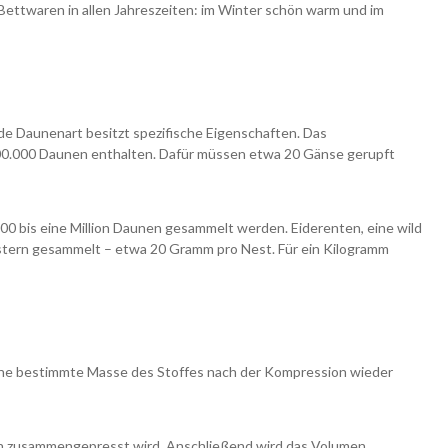
ettwaren in allen Jahreszeiten: im Winter schön warm und im
 Daunenart besitzt spezifische Eigenschaften. Das
400.000 Daunen enthalten. Dafür müssen etwa 20 Gänse gerupft
0 bis eine Million Daunen gesammelt werden. Eiderenten, eine wild
estern gesammelt – etwa 20 Gramm pro Nest. Für ein Kilogramm
ch eine bestimmte Masse des Stoffes nach der Kompression wieder
en zusammengepresst wird. Anschließend wird das Volumen