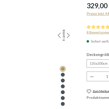
Regulärer Prei
329,00
Preise inkl. 
Durchschnittl
8 Bewertunge
Sofort verfü
Deckengröß
135x200cm
Produkt 
Zum Merkzet
Produktnumm