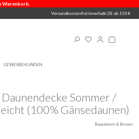
m Warenkorb.
Versandkostenfrei innerhalb DE ab 150 €
Du hast 0 Produkte 
Warenkorb
GEWERBEKUNDEN
 Daunendecke Sommer /
 leicht (100% Gänsedaunen)
Beaumont & Brown