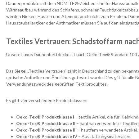
Daunenprodukte mit dem NOMITE®-Zeichen sind für Hausstauballergik
Wärmeaufbau während des Schlafens, schneller Feuchtigkeitsabbau be
werden Niesen, Husten und Atemnot auch nicht zum Problem. Daunen-
Hausstauballergiker oder Asthmatiker müssen Sie auf den einzigartig
Textiles Vertrauen: Schadstoffarm na
Unsere Luxus Daunenbettdecke ist nach Oeko-Tex® Standard 100 zerti
Das Siegel „Textiles Vertrauen“ zählt in Deutschland zu den bekan
optische Aufheller und Ähnliches getestet wurde. Dies gilt für al
Verwendungszweck des geprüften Textilproduktes.
Es gibt vier verschiedene Produktklassen:
Oeko-Tex® Produktklasse I
– textile Artikel, die für Kleinki
Oeko-Tex® Produktklasse II
– hautnah verwendete Textilien
Oeko-Tex® Produktklasse III
– hautfern verwendete Artikel,
Oeko-Tex® Produktklasse IV
– Ausstattungsmaterialien.