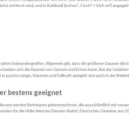
te entfernt wird, und in Kubikzoll (inches³, 1 inch³ ≈ 16,4 cm³) angegeb
erzahnt ineinandergreifen. Allgemein gilt, dass die größeren Daunen d
cheiden sich die Daunen von Gänsen und Enten kaum. Bei der Isolationsk
n puncto Länge, Volumen und Füllkraft spiegelt sich auch in der Belie
er bestens geeignet
sem werden Bettwaren gekennzeichnet, die ausschließlich mit neuen D
enden für die Hülle
feinsten Daunen-Batist, Deutsches Gewebe, aus
10