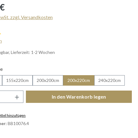
s:
 €
MwSt. zzgl. Versandkosten
iche Bewertung von 5 von 5 Sternen
n
gbar, Lieferzeit: 1-2 Wochen
auswählen
e
155x220cm
200x200cm
200x220cm
240x220cm
Anzahl: Gib den gewünschten Wert ein ode
In den Warenkorb legen
tel hinzufügen
er:
BB10076.4