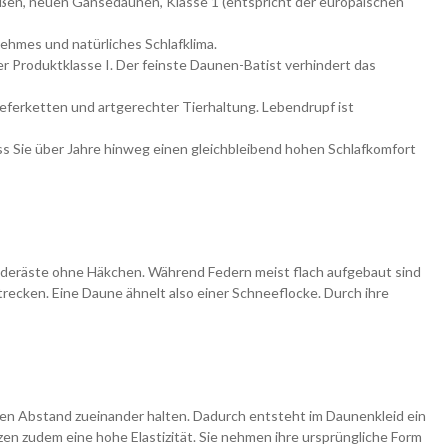
ßen, neuen Gänsedaunen, Klasse 1 (entspricht der europäischen
ehmes und natürliches Schlafklima.
 Produktklasse I. Der feinste Daunen-Batist verhindert das
ferketten und artgerechter Tierhaltung. Lebendrupf ist
ss Sie über Jahre hinweg einen gleichbleibend hohen Schlafkomfort
Federäste ohne Häkchen. Während Federn meist flach aufgebaut sind
trecken. Eine Daune ähnelt also einer Schneeflocke. Durch ihre
en Abstand zueinander halten. Dadurch entsteht im Daunenkleid ein
zen zudem eine hohe Elastizität. Sie nehmen ihre ursprüngliche Form