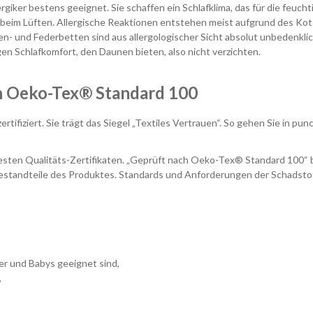
er bestens geeignet. Sie schaffen ein Schlafklima, das für die feucht
im Lüften. Allergische Reaktionen entstehen meist aufgrund des Kots di
 und Federbetten sind aus allergologischer Sicht absolut unbedenklic
en Schlafkomfort, den Daunen bieten, also nicht verzichten.
ch Oeko-Tex® Standard 100
fiziert. Sie trägt das Siegel „Textiles Vertrauen“. So gehen Sie in pu
ntesten Qualitäts-Zertifikaten. „Geprüft nach Oeko-Tex® Standard 100“
le Bestandteile des Produktes. Standards und Anforderungen der Schads
nder und Babys geeignet sind,
,