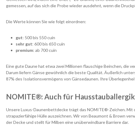
gemessen, auf das sich die Probe wieder ausdehnt, wenn die Druckplat
Die Werte können Sie wie folgt einordnen:
gut
: 500 bis 550 cuin
sehr gut
: 600 bis 650 cuin
premium
: ab 700 cuin
Eine gute Daune hat etwa zwei Millionen flauschige Beinchen, die v
Darum liefern Gänse gewöhnlich die beste Qualität. Äußerlich unters
87% des Isolationsvermögens von Gänsedaunen. Ihre Überlegenheit i
NOMITE®: Auch für Hausstauballergik
Unsere Luxus-Daunenbettdecke trägt das NOMITE®-Zeichen. Mit die
strapazierfähige Hülle auszeichnen. Wir von Beaumont & Brown verw
der Decke und stellt für Milben eine unüberwindbare Barriere dar.