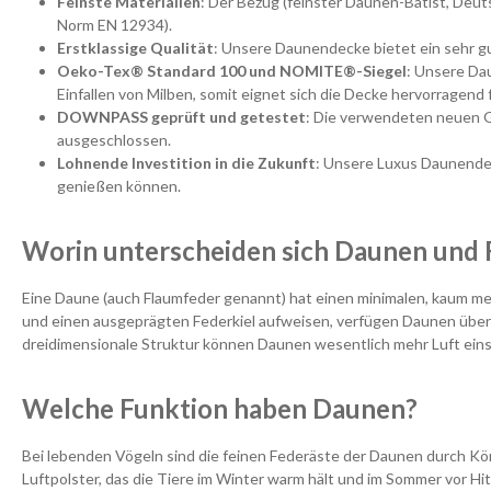
Feinste Materialien
: Der Bezug (feinster Daunen-Batist, De
Norm EN 12934).
Erstklassige Qualität
: Unsere Daunendecke bietet ein sehr gu
Oeko-Tex® Standard 100 und NOMITE®-Siegel
: Unsere Da
Einfallen von Milben, somit eignet sich die Decke hervorragend 
DOWNPASS geprüft und getestet
: Die verwendeten neuen G
ausgeschlossen.
Lohnende Investition in die Zukunft
: Unsere Luxus Daunendec
genießen können.
Worin unterscheiden sich Daunen und 
Eine Daune (auch Flaumfeder genannt) hat einen minimalen, kaum me
und einen ausgeprägten Federkiel aufweisen, verfügen Daunen über ei
dreidimensionale Struktur können Daunen wesentlich mehr Luft einsc
Welche Funktion haben Daunen?
Bei lebenden Vögeln sind die feinen Federäste der Daunen durch K
Luftpolster, das die Tiere im Winter warm hält und im Sommer vor Hi