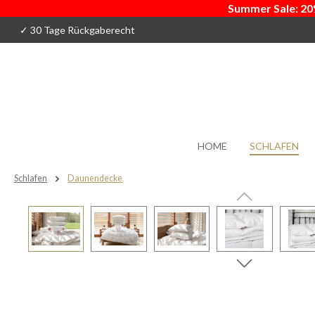
Summer Sale: 20
 Hauptinhalt springen
Zur Suche springen
Zur Hauptnavigation springen
✓ 30 Tage Rückgaberecht
HOME
SCHLAFEN
Schlafen
Daunendecke
Bildergalerie überspringen