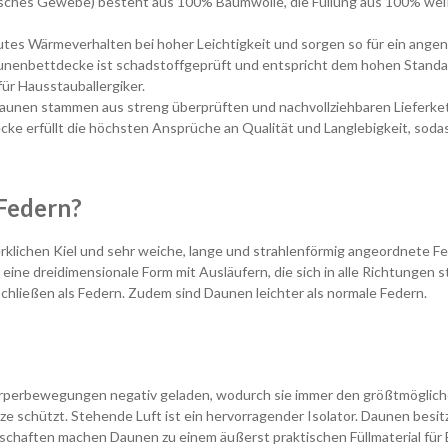
tsches Gewebe) besteht aus 100% Baumwolle, die Füllung aus 100% wei
es Wärmeverhalten bei hoher Leichtigkeit und sorgen so für ein angen
enbettdecke ist schadstoffgeprüft und entspricht dem hohen Standard
für Hausstauballergiker.
nen stammen aus streng überprüften und nachvollziehbaren Lieferkett
ke erfüllt die höchsten Ansprüche an Qualität und Langlebigkeit, soda
Federn?
rklichen Kiel und sehr weiche, lange und strahlenförmig angeordnete 
ne dreidimensionale Form mit Ausläufern, die sich in alle Richtungen s
hließen als Federn. Zudem sind Daunen leichter als normale Federn.
örperbewegungen negativ geladen, wodurch sie immer den größtmöglich
tze schützt. Stehende Luft ist ein hervorragender Isolator. Daunen besit
chaften machen Daunen zu einem äußerst praktischen Füllmaterial für B