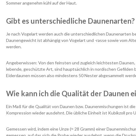
Sommer angenehm kühl auf der Haut.
Gibt es unterschiedliche Daunenarten?
Je nach Vogelart werden auch die unterschiedlichen Daunenarten b
Daunengewicht ist abhängig von Vogelart und -rasse sowie vom Al
werden.
Angeberwissen: Von den feinsten und zugleich leichtesten Daunen, 
lebende, geschützte Art, sind hauptsächlich in nordischen Gefilde
Eiderdaunen müssen also mindestens 50 Nester abgesammelt werd
Wie kann ich die Qualität der Daunen 
Ein Maß für die Qualität von Daunen bzw. Daunenmischungen ist die B
Kompression wieder ausdehnt. Die übliche Einheit ist Kubikzoll pro Unz
Gemessen wird, indem eine Unze (≈ 28 Gramm) einer Daunenmischung
gemessen, auf das sich die Probe wieder ausdehnt, wenn die Druckplat