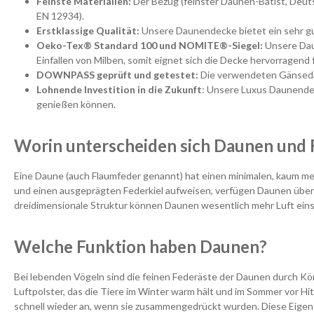
Feinste Materialien:
Der Bezug (feinster Daunen-Batist, Deu
EN 12934).
Erstklassige Qualität:
Unsere Daunendecke bietet ein sehr gut
Oeko-Tex® Standard 100 und NOMITE®-Siegel:
Unsere Daun
Einfallen von Milben, somit eignet sich die Decke hervorragend 
DOWNPASS geprüft und getestet:
Die verwendeten Gänsedau
Lohnende Investition in die Zukunft
: Unsere Luxus Daunendec
genießen können.
Worin unterscheiden sich Daunen und 
Eine Daune (auch Flaumfeder genannt) hat einen minimalen, kaum me
und einen ausgeprägten Federkiel aufweisen, verfügen Daunen über ei
dreidimensionale Struktur können Daunen wesentlich mehr Luft einsc
Welche Funktion haben Daunen?
Bei lebenden Vögeln sind die feinen Federäste der Daunen durch K
Luftpolster, das die Tiere im Winter warm hält und im Sommer vor Hi
schnell wieder an, wenn sie zusammengedrückt wurden. Diese Eigens