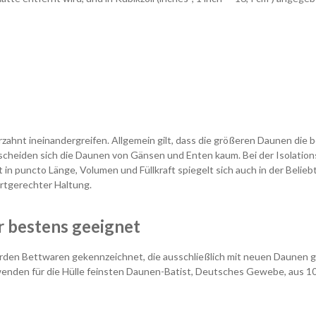
erzahnt ineinandergreifen. Allgemein gilt, dass die größeren Daunen d
cheiden sich die Daunen von Gänsen und Enten kaum. Bei der Isolationsk
n puncto Länge, Volumen und Füllkraft spiegelt sich auch in der Belie
rtgerechter Haltung.
r bestens geeignet
en Bettwaren gekennzeichnet, die ausschließlich mit neuen Daunen gef
enden für die Hülle
feinsten Daunen-Batist, Deutsches Gewebe, aus
10