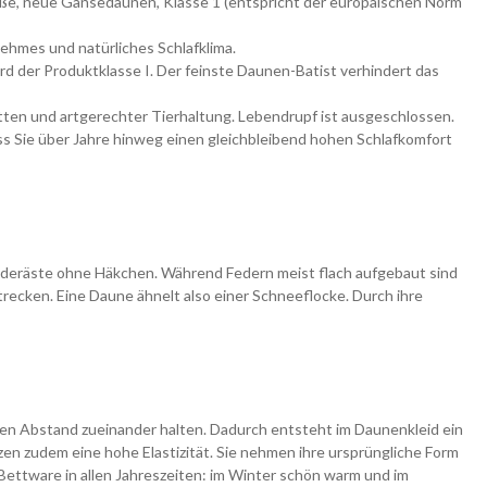
ße, neue Gänsedaunen, Klasse 1 (entspricht der europäischen Norm
ehmes und natürliches Schlafklima.
 der Produktklasse I. Der feinste Daunen-Batist verhindert das
en und artgerechter Tierhaltung. Lebendrupf ist ausgeschlossen.
ss Sie über Jahre hinweg einen gleichbleibend hohen Schlafkomfort
Federäste ohne Häkchen. Während Federn meist flach aufgebaut sind
trecken. Eine Daune ähnelt also einer Schneeflocke. Durch ihre
en Abstand zueinander halten. Dadurch entsteht im Daunenkleid ein
zen zudem eine hohe Elastizität. Sie nehmen ihre ursprüngliche Form
ettware in allen Jahreszeiten: im Winter schön warm und im