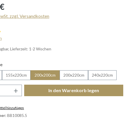
s:
 €
MwSt. zzgl. Versandkosten
iche Bewertung von 5 von 5 Sternen
n
gbar, Lieferzeit: 1-2 Wochen
auswählen
e
155x220cm
200x200cm
200x220cm
240x220cm
Anzahl: Gib den gewünschten Wert ein ode
In den Warenkorb legen
tel hinzufügen
er:
BB10085.5