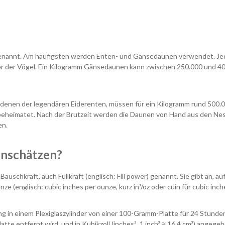
enannt. Am häufigsten werden Enten- und Gänsedaunen verwendet. Jede
ter der Vögel. Ein Kilogramm Gänsedaunen kann zwischen 250.000 und 
denen der legendären Eiderenten, müssen für ein Kilogramm rund 500.00
n beheimatet. Nach der Brutzeit werden die Daunen von Hand aus den N
en.
einschätzen?
auschkraft, auch Füllkraft (englisch: Fill power) genannt. Sie gibt an,
e (englisch: cubic inches per ounze, kurz in³/oz oder cuin für cubic inch
 in einem Plexiglaszylinder von einer 100-Gramm-Platte für 24 Stund
te entfernt wird, und in Kubikzoll (inches³, 1 inch³ ≈ 16,4 cm³) angegeb