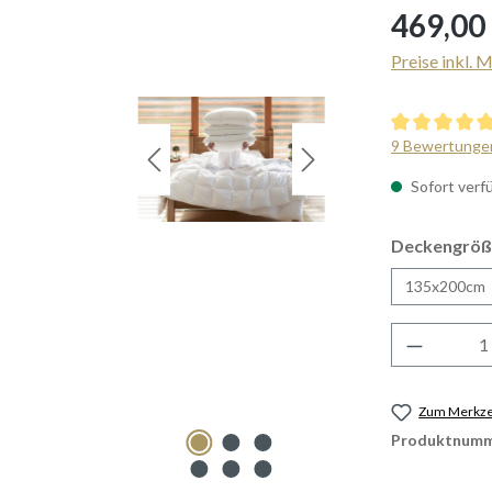
Regulärer Prei
469,00
Preise inkl. 
Durchschnittl
9 Bewertunge
Sofort verfü
Deckengröß
135x200cm
Produkt 
Zum Merkzet
Produktnumm