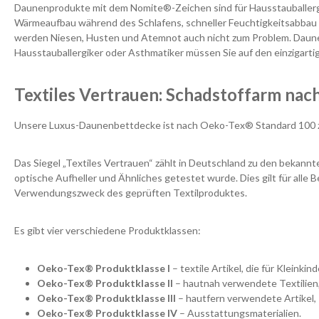
Daunenprodukte mit dem Nomite®-Zeichen sind für Hausstauballergike
Wärmeaufbau während des Schlafens, schneller Feuchtigkeitsabbau be
werden Niesen, Husten und Atemnot auch nicht zum Problem. Daunen-
Hausstauballergiker oder Asthmatiker müssen Sie auf den einzigartig
Textiles Vertrauen: Schadstoffarm na
Unsere Luxus-Daunenbettdecke ist nach Oeko-Tex® Standard 100 zerti
Das Siegel „Textiles Vertrauen“ zählt in Deutschland zu den bekan
optische Aufheller und Ähnliches getestet wurde. Dies gilt für al
Verwendungszweck des geprüften Textilproduktes.
Es gibt vier verschiedene Produktklassen:
Oeko-Tex® Produktklasse I
– textile Artikel, die für Kleinki
Oeko-Tex® Produktklasse II
– hautnah verwendete Textilien
Oeko-Tex® Produktklasse III
– hautfern verwendete Artikel,
Oeko-Tex® Produktklasse IV
– Ausstattungsmaterialien.