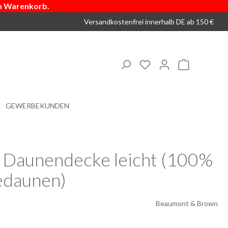
m Warenkorb.
Versandkostenfrei innerhalb DE ab 150 €
Du hast 0 Produkte 
Warenkorb
GEWERBEKUNDEN
 Daunendecke leicht (100%
edaunen)
Beaumont & Brown