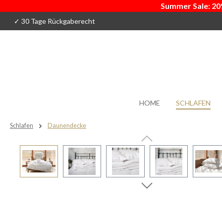
Summer Sale: 20
 Hauptinhalt springen
Zur Suche springen
Zur Hauptnavigation springen
✓ 30 Tage Rückgaberecht
HOME
SCHLAFEN
Schlafen
Daunendecke
Bildergalerie überspringen