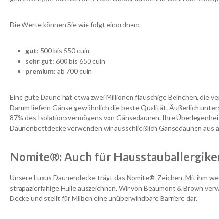
Die Werte können Sie wie folgt einordnen:
gut
: 500 bis 550 cuin
sehr gut
: 600 bis 650 cuin
premium
: ab 700 cuin
Eine gute Daune hat etwa zwei Millionen flauschige Beinchen, die v
Darum liefern Gänse gewöhnlich die beste Qualität. Äußerlich unters
87% des Isolationsvermögens von Gänsedaunen. Ihre Überlegenheit i
Daunenbettdecke verwenden wir ausschließlich Gänsedaunen aus a
Nomite®: Auch für Hausstauballergike
Unsere Luxus Daunendecke trägt das Nomite®-Zeichen. Mit ihm werd
strapazierfähige Hülle auszeichnen. Wir von Beaumont & Brown verw
Decke und stellt für Milben eine unüberwindbare Barriere dar.