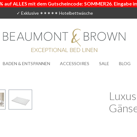
% auf ALLES mit dem Gutscheincode: SOMMER26. Eingabe i
✓ Exklusive ✶✶✶✶✶ Hotelbettwäsche
BADEN & ENTSPANNEN
ACCESSOIRES
SALE
BLOG
Luxus
Gäns