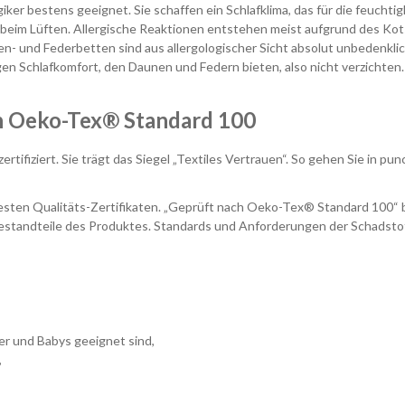
r bestens geeignet. Sie schaffen ein Schlafklima, das für die feuchti
im Lüften. Allergische Reaktionen entstehen meist aufgrund des Kots di
 und Federbetten sind aus allergologischer Sicht absolut unbedenklic
en Schlafkomfort, den Daunen und Federn bieten, also nicht verzichten.
ch Oeko-Tex® Standard 100
fiziert. Sie trägt das Siegel „Textiles Vertrauen“. So gehen Sie in pu
ntesten Qualitäts-Zertifikaten. „Geprüft nach Oeko-Tex® Standard 100“
le Bestandteile des Produktes. Standards und Anforderungen der Schads
nder und Babys geeignet sind,
,