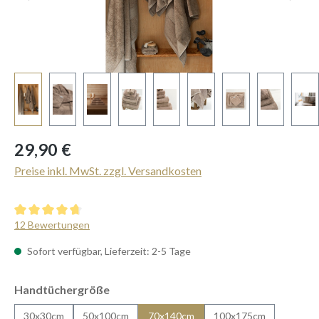
Regulärer Preis:
29,90 €
Preise inkl. MwSt. zzgl. Versandkosten
Durchschnittliche Bewertung von 4.83 von 5 Sternen
12 Bewertungen
Sofort verfügbar, Lieferzeit: 2-5 Tage
auswählen
Handtüchergröße
30x30cm
50x100cm
70x140cm
100x175cm