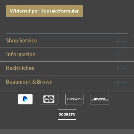
Gebrauch. Optimale Größe: Mit den Maßen
50x80cm passt unsere Badematten in jedes
Widerruf per Kontaktformular
Bad. Pflegeleicht: Die Badematten sind bei bis
zu 60°C waschbar und Trockner geeignet.
Farbige Highlights für Ihr Badezimmer Gönnen
Sie sich den Komfort eines 5 Sterne-Hotels
Shop Service
zuhause mit unserer Badematte Sand! Die
weiche Oberfläche ist angenehm soft & fest
Information
und punktet mit einer hohen Saugfähigkeit.
Rechtliches
Dank des puristischen und zeitlosen Designs
passt die Badematte in jedes Badezimmer. Die
Beaumont & Brown
fein gekämmte Baumwolle ist anschmiegsam
und mit einer Stärke von 1000g/m² angenehm
fest und gleichzeitig schnelltrocknend. Top-
Hoteltextilien im eigenen Badezimmer Mit
unserer Badematte Sand gönnen Sie sich ein
echtes Luxus-Produkt mit dem
Qualitätsstandard internationaler Top-Hotels.
Als Lieferant für hochwertige Badtextilien