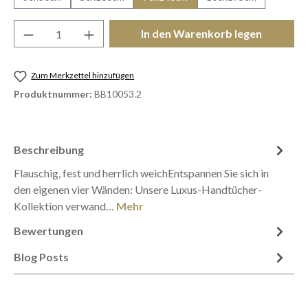
Produkt Anzahl: Gib den gewünschten Wert e
In den Warenkorb legen
Zum Merkzettel hinzufügen
Produktnummer:
BB10053.2
Beschreibung
Flauschig, fest und herrlich weichEntspannen Sie sich in
den eigenen vier Wänden: Unsere Luxus-Handtücher-
Kollektion verwand…
Mehr
Bewertungen
Blog Posts