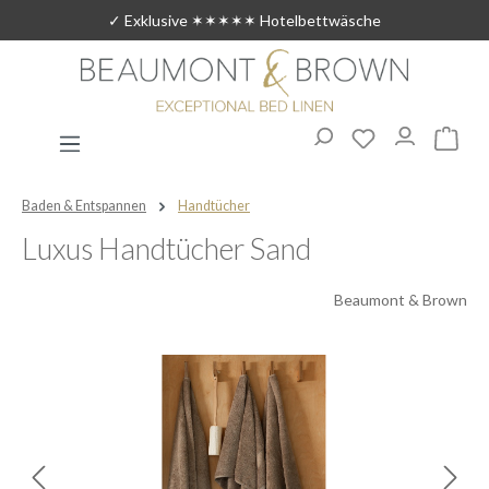
✓ Exklusive ✶✶✶✶✶ Hotelbettwäsche
Zum Hauptinhalt springen
Du hast 0 Produ
Warenk
Baden & Entspannen
Handtücher
Luxus Handtücher Sand
Beaumont & Brown
Bildergalerie überspringen