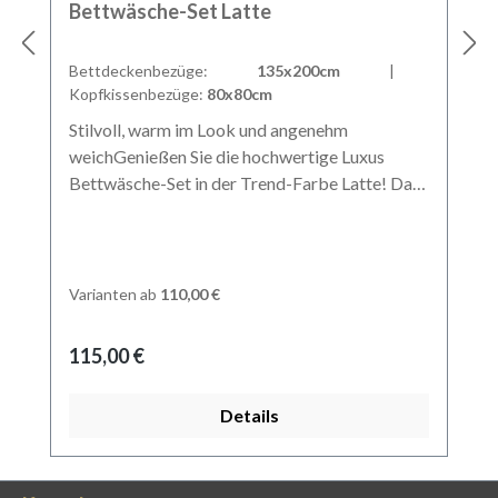
Bettwäsche-Set Latte
Bettdeckenbezüge:
135x200cm
|
Kopfkissenbezüge:
80x80cm
Stilvoll, warm im Look und angenehm
weichGenießen Sie die hochwertige Luxus
Bettwäsche-Set in der Trend-Farbe Latte! Das
Bettwäsche-Set Latte überzeugt optisch und
qualitativ sofort:Überzeugender Look: Der
wunderschöne Farbton der Bettwäsche ist die
ausgewogene Balance zwischen Eleganz und
Varianten ab
110,00 €
Zurückhaltung. Hochwertige Verarbeitung:
Unsere Luxus Bettwäsche aus Baumwoll-Satin
Regulärer Preis:
115,00 €
zeichnet sich durch Langlebigkeit und
Strapazierfähigkeit aus. So behält sie auch nach
Details
unzähligen Waschgängen Ihr Aussehen und Ihre
Form. 100% mercerisierte, extra langstapelige
Baumwolle: Das erstklassige Material und die