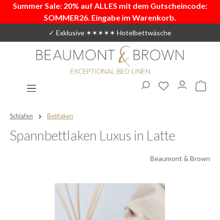
Summer Sale: 20% auf ALLES mit dem Gutscheincode:
Zum Hauptinhalt springen
SOMMER26. Eingabe im Warenkorb.
✓ Exklusive ✶✶✶✶✶ Hotelbettwäsche
Du hast 0 Produ
Warenk
Schlafen
Bettlaken
Spannbettlaken Luxus in Latte
Beaumont & Brown
Bildergalerie überspringen