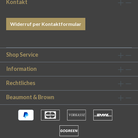
hohe Fadendichte von 400 TC schaffen eine
Kontakt
satinierte Oberfläche, die elegant und edel
aussieht. Das Optimum an Weichheit sorgt
zudem für ein perfektes
Widerruf per Kontaktformular
Schlaferlebnis. Perfekter Sitz: Wir bieten
unsere Bettwäsche passgenau in vielen
verschiedenen Größen an. Zudem verhindern
die praktischen Stoffbändchen, dass die Decke
Shop Service
herausrutschen kann. 5 Sterne-Hotelstandard:
Unsere Luxus Bettwäsche erfüllt höchste
Information
Qualitätsansprüche und wird als
Rechtliches
Hotelbettwäsche in vielen bekannten 5 Sterne
Häusern genutzt. Charmanter Luxus für Ihr
Beaumont & Brown
Schlafzimmer Das Bettwäsche-Set Latte ist ein
wahrer Wandlungskünstler. Der dezente,
warme Look passt sich jeder
Schlafzimmereinrichtung an. Das Set ist 2-teilig
und besteht aus Bettdecken- und
Kissenbezug. Bettbezüge zwischen 135cm und