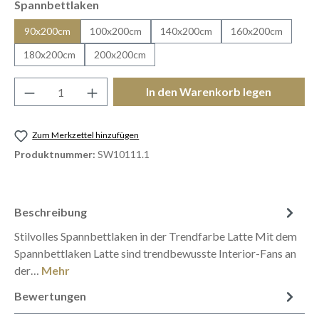
auswählen
Spannbettlaken
90x200cm
100x200cm
140x200cm
160x200cm
180x200cm
200x200cm
Produkt Anzahl: Gib den gewünschten Wert e
In den Warenkorb legen
Zum Merkzettel hinzufügen
Produktnummer:
SW10111.1
Beschreibung
Stilvolles Spannbettlaken in der Trendfarbe Latte Mit dem
Spannbettlaken Latte sind trendbewusste Interior-Fans an
der…
Mehr
Bewertungen