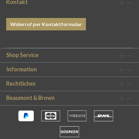
Ihr Aussehen und Ihre Form. 100%
Kontakt
mercerisierte, extra langstapelige Baumwolle:
Das erstklassige Material und die hohe
Fadendichte von 400 TC schaffen eine
Widerruf per Kontaktformular
satinierte Oberfläche, die elegant und edel
aussieht. Das Optimum an Weichheit sorgt
zudem für ein perfektes
Schlaferlebnis. Perfekter Sitz: Wir bieten
Shop Service
unsere Bettwäsche passgenau in vielen
verschiedenen Größen an. Zudem verhindern
Information
die praktischen Stoffbändchen, dass die Decke
Rechtliches
nicht herausrutschen kann. 5 Sterne-
Hotelstandard: Unsere Luxus-Bettwäsche
Beaumont & Brown
erfüllt höchste Qualitätsansprüche und wird als
Hotelbettwäsche in vielen bekannten 5 Sterne-
Häusern genutzt. Stilvolle Design Bettwäsche
für Ihr SchlafzimmerDas Bettwäsche-Set 3
Row Cord White ist genau die richtige
Mischung zwischen schlichter Eleganz und