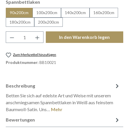
auswählen
Spannbettlaken
90x200cm
100x200cm
140x200cm
160x200cm
180x200cm
200x200cm
Produkt Anzahl: Gib den gewünschten Wert e
In den Warenkorb legen
Zum Merkzettel hinzufügen
Produktnummer:
BB10021
Beschreibung
Betten Sie sich auf edelste Art und Weise mit unserem
anschmiegsamen Spannbettlaken in Weiß aus feinstem
Baumwoll-Satin. Uns…
Mehr
Bewertungen