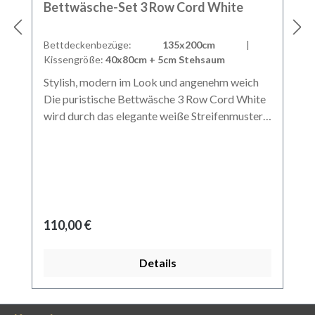
Bettwäsche-Set 3 Row Cord White
Bettdeckenbezüge:
135x200cm
|
Kissengröße:
40x80cm + 5cm Stehsaum
Stylish, modern im Look und angenehm weich
Die puristische Bettwäsche 3 Row Cord White
wird durch das elegante weiße Streifenmuster
entlang des äußeren Saumes dezent
aufgebrochen und schafft somit ein
geschmackvolles Stil-Highlight.Stilsicher: 3
Row Cord White macht seinem Namen alle
Ehre und wird mit drei weißen
Stickereiapplikationen entlang des Saumes zum
Regulärer Preis:
110,00 €
optischen Hingucker.Hochwertige
Verarbeitung: Unsere Luxus-Bettwäsche aus
Details
Baumwollsatin zeichnet sich durch
Langlebigkeit und Strapazierfähigkeit aus. So
behält sie auch nach unzähligen Waschgängen