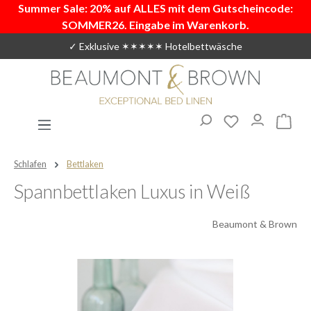
Summer Sale: 20% auf ALLES mit dem Gutscheincode:
Zum Hauptinhalt springen
SOMMER26. Eingabe im Warenkorb.
✓ Exklusive ✶✶✶✶✶ Hotelbettwäsche
Du hast 0 Produ
Warenk
Schlafen
Bettlaken
Spannbettlaken Luxus in Weiß
Beaumont & Brown
Bildergalerie überspringen