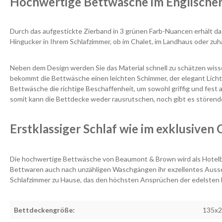
Hochwertige Bettwäsche im Englischen
Durch das aufgestickte Zierband i
n 3 grünen Farb-Nuancen
erhält d
Hingucker in Ihrem Schlafzimmer, ob im Chalet, im Landhaus oder zu
Neben dem Design werden Sie das Material schnell zu schätzen wisse
bekommt die Bettwäsche einen leichten Schimmer, der elegant Lichtr
Bettwäsche die richtige Beschaffenheit, um sowohl griffig und fes
somit kann die Bettdecke weder rausrutschen, noch gibt es stören
Erstklassiger Schlaf wie im exklusiven
Die hochwertige Bettwäsche von Beaumont & Brown wird als Hotelb
Bettwaren auch nach unzähligen Waschgängen ihr exzellentes Auss
Schlafzimmer zu Hause, das den höchsten Ansprüchen der edelsten 
Bettdeckengröße:
135x2