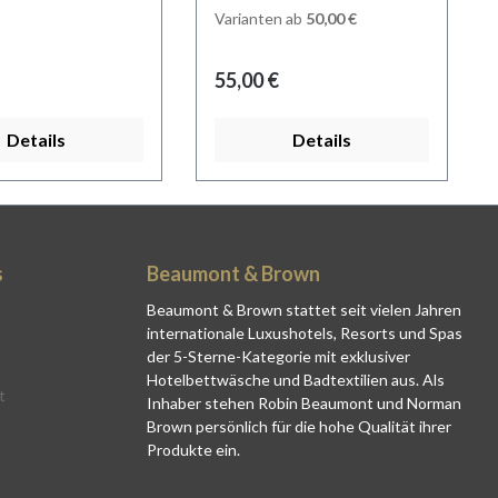
til.Stilvolles
überzeugt mit folgenden
Varianten ab
50,00 €
Die dezente
Eigenschaften: Hohe
 in Grün in 3 Farb-
Strapazierfähigkeit: Dank
r Preis:
Regulärer Preis:
55,00 €
bricht das
hochwertiger Verarbeitung
e Weiß der
der Materialien behält
Details
Details
he gekonnt
unser strapazierfähiges
wertige
Spannbetttuch auch nach
tung: Unsere
unzähligen Waschgängen
pfkissenbezug
Aussehen und Form perfekt
sich durch
bei. 100% mercerisierte,
s
Beaumont & Brown
gkeit und
extra langstapelige
rfähigkeit aus. So
Baumwolle: Die Textur
Beaumont & Brown stattet seit vielen Jahren
 auch nach
internationale Luxushotels, Resorts und Spas
unserer Spannbettlaken
der 5-Sterne-Kategorie mit exklusiver
en Waschgängen
schafft durch die
Hotelbettwäsche und Badtextilien aus. Als
 und
außergewöhnlich hohe
t
Inhaber stehen Robin Beaumont und Norman
100%
Fadendichte von 400
Brown persönlich für die hohe Qualität ihrer
erte, extra
Thread Counts eine
Produkte ein.
elige Baumwolle:
schimmernde satinierte
lassige Material
Oberfläche, die sich