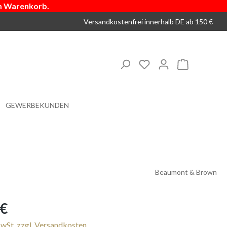
m Warenkorb.
Versandkostenfrei innerhalb DE ab 150 €
Du hast 0 Produkte 
Warenkorb
GEWERBEKUNDEN
Beaumont & Brown
s:
 €
MwSt. zzgl. Versandkosten