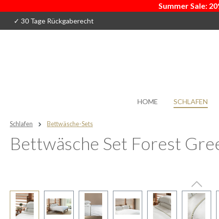
Summer Sale: 20
 Hauptinhalt springen
Zur Suche springen
Zur Hauptnavigation springen
✓ 30 Tage Rückgaberecht
HOME
SCHLAFEN
Schlafen
Bettwäsche-Sets
Bettwäsche Set Forest Gre
Bildergalerie überspringen