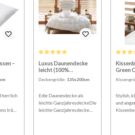
ewertung von 5 von 5 Sternen
Durchschnittliche Bewertung von 5 von 5 Sternen
Durchschn
ssen –
Luxus Daunendecke
Kissenb
leicht (100%
Green 
Gänsedaunen)
0cm
Deckengröße:
135x200cm
Kissengr
herrlich
Edle Daunendecke als
Stylish, 
leichte GanzjahresdeckeDie
und ang
ens trägt
leichte Ganzjahresdecke
Kissenbe
 guten
verspricht einen erholsamen
Cord bie
laf bei.
Schlaf und ein angenehmes
Qualität 
agerung
Schlafklima bei geringem
Design i