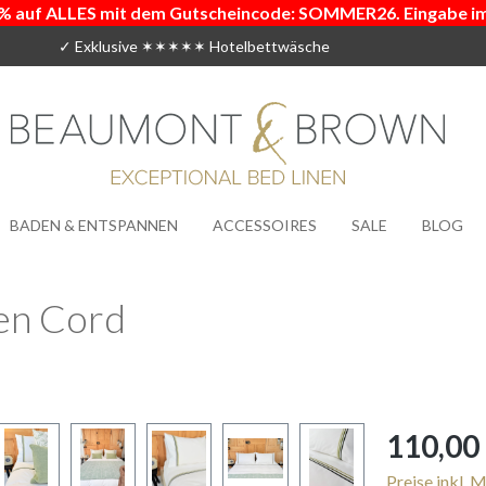
% auf ALLES mit dem Gutscheincode: SOMMER26. Eingabe i
✓ Exklusive ✶✶✶✶✶ Hotelbettwäsche
BADEN & ENTSPANNEN
ACCESSOIRES
SALE
BLOG
en Cord
Regulärer Prei
110,00
Preise inkl. 