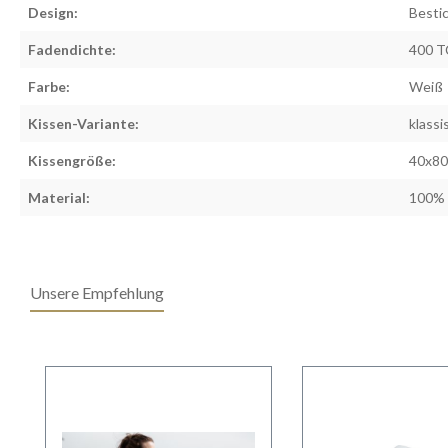
Design:
Besti
Fadendichte:
400 T
Farbe:
Weiß
Kissen-Variante:
klassi
Kissengröße:
40x80
Material:
100% 
Unsere Empfehlung
Produktgalerie überspringen