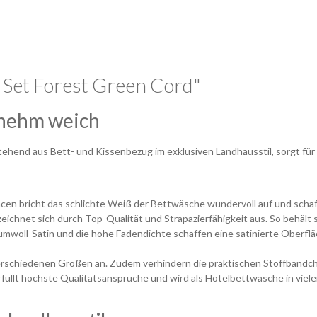
Set Forest Green Cord"
genehm weich
ehend aus Bett- und Kissenbezug im exklusiven Landhausstil, sorgt für 
ncen bricht das schlichte Weiß der Bettwäsche wundervoll auf und schaff
ichnet sich durch Top-Qualität und Strapazierfähigkeit aus. So behält
mwoll-Satin und die hohe Fadendichte schaffen eine satinierte Oberfläc
rschiedenen Größen an. Zudem verhindern die praktischen Stoffbändc
üllt höchste Qualitätsansprüche und wird als Hotelbettwäsche in viel