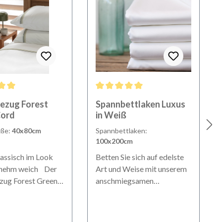
ittliche Bewertung von 5 von 5 Sternen
Durchschnittliche Bewertung von 5 von 
ezug Forest
Spannbettlaken Luxus
Cord
in Weiß
öße:
40x80cm
Spannbettlaken:
100x200cm
klassisch im Look
Betten Sie sich auf edelste
enehm weich Der
Art und Weise mit unserem
zug Forest Green
anschmiegsamen
tet höchste
Spannbettlaken in Weiß aus
und klassisches
feinstem Baumwoll-Satin.
m exklusiven
Unser Must-Have