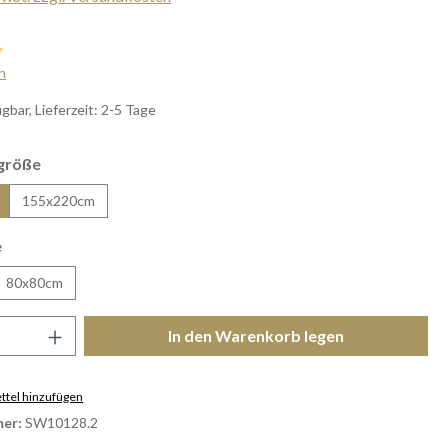
iche Bewertung von 5 von 5 Sternen
n
gbar, Lieferzeit: 2-5 Tage
auswählen
größe
155x220cm
auswählen
e
80x80cm
Anzahl: Gib den gewünschten Wert ein ode
In den Warenkorb legen
tel hinzufügen
er:
SW10128.2