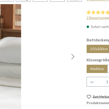
Durchschnittl
2 Bewertunge
Sofort verfü
Bettdecken
135x200cm
Kissengröß
40x80cm
Produkt 
Zum Merkzet
Produktnumm