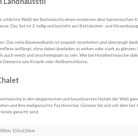
 Landhausstil
as schlichte Weiß der Bettwäsche einen modernen aber harmonischen Ko
hause.
Das Set ist 2-teilig und besteht aus Bettdecken- und Kissenbe
n: Das reine Baumwollsatin ist exquisit verarbeitet und überzeugt dank
eflexe auffängt, ohne dabei überladen zu wirken oder stark zu glänzen. 
t als auch weich und anschmiegsam zu sein. Wie bei Hotelbettwäsche üb
de Elemente wie Knöpfe oder Reißverschlüsse.
 Chalet
ettwäsche in den elegantesten und luxuriösesten Hotels der Welt gen
ehen und ihre maßgerechte Passform bei. Gönnen Sie sich mit dem Set
Hotels gerecht wird.
00cm, 155x220cm