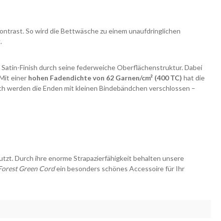
ntrast. So wird die Bettwäsche zu einem unaufdringlichen
zug.
 Satin-Finish durch seine federweiche Oberflächenstruktur. Dabei
Mit einer
hohen Fadendichte von 62 Garnen/cm² (400 TC)
hat die
lich werden die Enden mit kleinen Bindebändchen verschlossen –
utzt.
Durch ihre enorme Strapazierfähigkeit behalten unsere
Forest Green Cord
ein besonders schönes Accessoire für Ihr