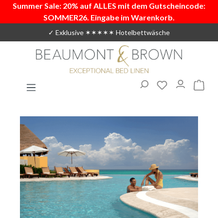
Summer Sale: 20% auf ALLES mit dem Gutscheincode:
Zum Hauptinhalt springen
SOMMER26. Eingabe im Warenkorb.
✓ Exklusive ✶✶✶✶✶ Hotelbettwäsche
Du hast 0 Produ
Warenk