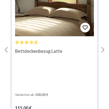
Durchschnittliche Bewertung von 4.71 von 5 Sternen
Bettdeckenbezug Latte
Varianten ab
100,00 €
Regulärer Preis:
115,00 €