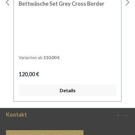
Durchschnittliche Bewertung von 5 von 5 Sternen
Bettwäsche Set Grey Cross Border
Varianten ab
110,00 €
Regulärer Preis:
120,00 €
Details
Kontakt