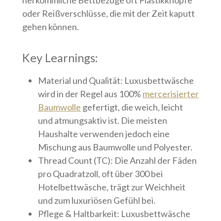
herkömmliche Bettbezüge oft Plastikknöpfe
oder Reißverschlüsse, die mit der Zeit kaputt
gehen können.
Key Learnings:
Material und Qualität: Luxusbettwäsche
wird in der Regel aus 100%
mercerisierter
Baumwolle
gefertigt, die weich, leicht
und atmungsaktiv ist. Die meisten
Haushalte verwenden jedoch eine
Mischung aus Baumwolle und Polyester.
Thread Count (TC): Die Anzahl der Fäden
pro Quadratzoll, oft über 300 bei
Hotelbettwäsche, trägt zur Weichheit
und zum luxuriösen Gefühl bei.
Pflege & Haltbarkeit: Luxusbettwäsche