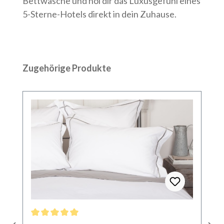
Bettwäsche und hol dir das Luxusgefühl eines
5-Sterne-Hotels direkt in dein Zuhause.
Produktgalerie überspringen
Zugehörige Produkte