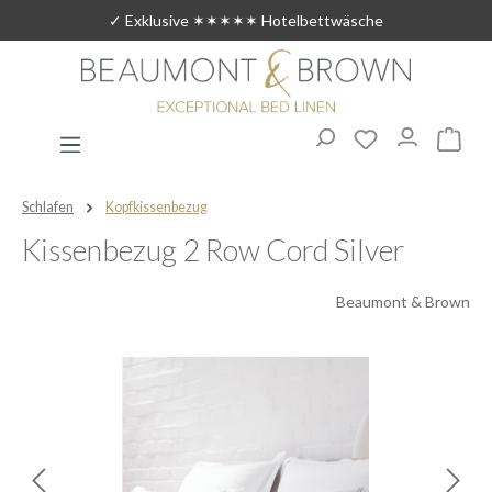
✓ Exklusive ✶✶✶✶✶ Hotelbettwäsche
Zum Hauptinhalt springen
Du hast 0 Produ
Warenk
Schlafen
Kopfkissenbezug
Kissenbezug 2 Row Cord Silver
Beaumont & Brown
Bildergalerie überspringen