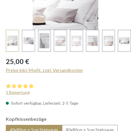
Regulärer Preis:
25,00 €
Preise inkl. MwSt. zzgl. Versandkosten
Durchschnittliche Bewertung von 5 von 5 Sternen
1 Bewertung
Sofort verfügbar, Lieferzeit: 2-5 Tage
auswählen
Kopfkissenbezüge
40x80cm + 5cm Stehsaum
80x80cm + 5cm Stehsaum