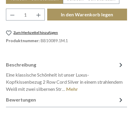
Produkt Anzahl: Gib den gewünschten Wert e
In den Warenkorb legen
Zum Merkzettel hinzufügen
Produktnummer:
BB10089.1M.1
Beschreibung
Eine klassische Schönheit ist unser Luxus-
Kopfkissenbezug 2 Row Cord Silver in einem strahlendem
Weiß mit zwei silbernen Str…
Mehr
Bewertungen