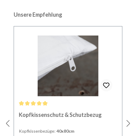
Produktgalerie überspringen
Unsere Empfehlung
Durchschnittliche Bewertung von 4.9 von 5 Sternen
Kopfkissenschutz & Schutzbezug
Kopfkissenbezüge:
40x80cm