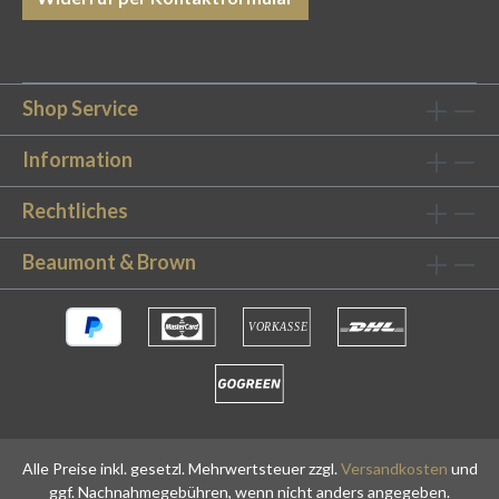
Schutzbezüge eignen sich auch bestens als
Antimilben-Bezug Zusätzlicher Schutz für Ihre
optimale Nachtruhe Mit unserem Kopfkissen-
Schutzbezug aus reiner Baumwolle können Sie
Shop Service
Ihr Kopfkissen schützen und nachhaltig
schonen. Dank der hochwertigen Verarbeitung
Information
ist der Bezug auch bestens für Allergiker
Rechtliches
geeignet und unterstützen durch Saugfähigkeit
und Atmungsaktivität effizient beim
Beaumont & Brown
Schlafen.Ein Reißverschluss am unteren Ende
stellt die genaue Passform sicher und
verhindert, dass der Schonbezug bei
nächtlichen Bewegungen verrutscht. Dank der
Größenauswahl zwischen 40x80 cm und 80x80
cm können Sie Ihr Kissen passend schützen. Der
Kopfkissen-Schonbezug ist dank der
hochwertigen Verarbeitung äußerst
Alle Preise inkl. gesetzl. Mehrwertsteuer zzgl.
Versandkosten
und
strapazierfähig und lässt sich einfach auch mit
ggf. Nachnahmegebühren, wenn nicht anders angegeben.