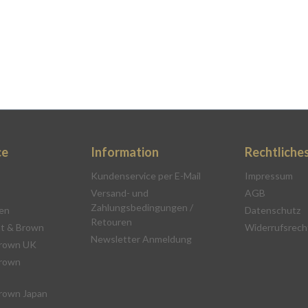
ce
Information
Rechtliche
Kundenservice per E-Mail
Impressum
Versand- und
AGB
Zahlungsbedingungen /
en
Datenschutz
Retouren
t & Brown
Widerrufsrech
Newsletter Anmeldung
rown UK
rown
rown Japan