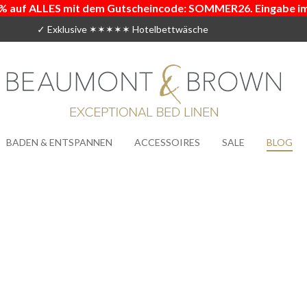
% auf ALLES mit dem Gutscheincode: SOMMER26. Eingabe i
✓ Exklusive ✶✶✶✶✶ Hotelbettwäsche
BADEN & ENTSPANNEN
ACCESSOIRES
SALE
BLOG