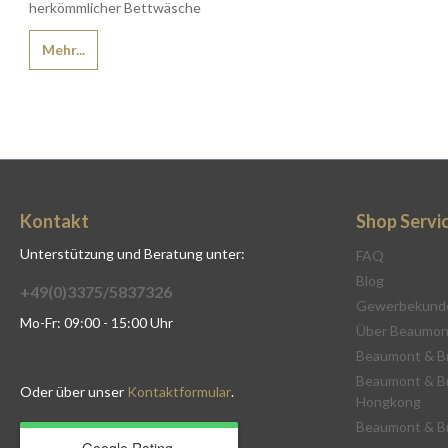
herkömmlicher Bettwäsche
Mehr...
Kontakt
Shop Servi
Unterstützung und Beratung unter:
FAQ
Blog
+49(0)3375/5837326
Gewerbekund
Mo-Fr: 09:00 - 15:00 Uhr
Über Beaumon
Beaumont & B
Beaumont & B
Oder über unser
Kontaktformular
.
Hongkong
Beaumont & B