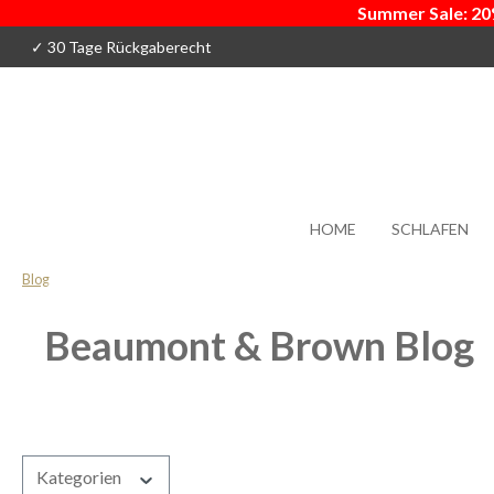
Summer Sale: 20
 Hauptinhalt springen
Zur Suche springen
Zur Hauptnavigation springen
✓ 30 Tage Rückgaberecht
HOME
SCHLAFEN
Blog
Beaumont & Brown Blog
Kategorien