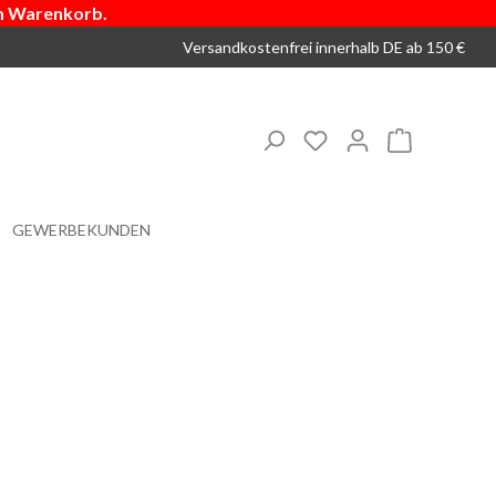
m Warenkorb.
Versandkostenfrei innerhalb DE ab 150 €
Du hast 0 Produkte 
Warenkorb
GEWERBEKUNDEN