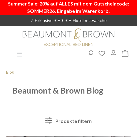
Summer Sale: 20% auf ALLES mit dem Gutscheincode:
Zum Hauptinhalt springen
SOMMER26. Eingabe im Warenkorb.
✓ Exklusive ✶✶✶✶✶ Hotelbettwäsche
Du hast 0 Produ
Warenk
Blog
Beaumont & Brown Blog
Produkte filtern