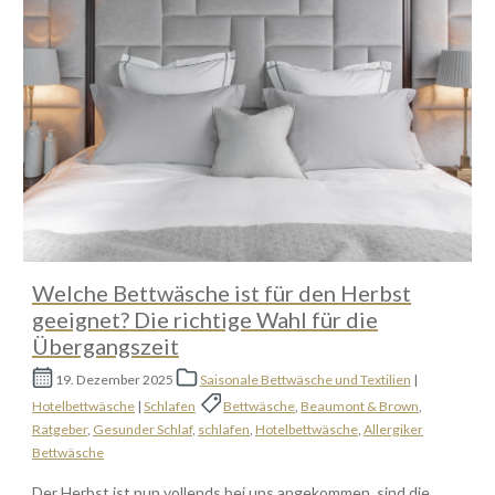
Welche Bettwäsche ist für den Herbst
geeignet? Die richtige Wahl für die
Übergangszeit
19. Dezember 2025
Saisonale Bettwäsche und Textilien
|
Hotelbettwäsche
|
Schlafen
Bettwäsche
,
Beaumont & Brown
,
Ratgeber
,
Gesunder Schlaf
,
schlafen
,
Hotelbettwäsche
,
Allergiker
Bettwäsche
Der Herbst ist nun vollends bei uns angekommen, sind die