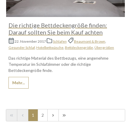
Die richtige Bettdeckengröße finden:
Darauf sollten Sie beim Kauf achten
22. November 2017
Schlafen
Beaumont & Brown
,
Gesunder Schlaf
,
Hotelbettwäsche
,
Bettdeckengröße
,
Übergrößen
Das richtige Material des Bettbezugs, eine angenehme
Temperatur im Schlafzimmer oder die richtige
Bettdeckengröße finde.
Mehr...
Seite
Seite
1
2