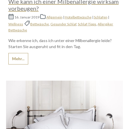
Wie kann ich einer Milbenallergie wirksam
vorbeugen?
16. Januar 2019
Allgemein
|
Hotelbettwäsche
|
Schlafen
|
Wellness
Bettwäsche
,
Gesunder Schlaf
,
Schlaf-Tipps
,
Allergiker
Bettwäsche
Wie erkenne ich, dass ich unter einer Milbenallergie leide?
Starten Sie ausgeruht und fit in den Tag.
Mehr...