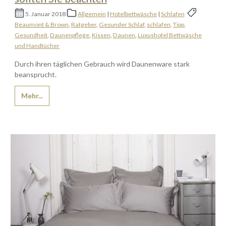
5. Januar 2018
Allgemein
|
Hotelbettwäsche
|
Schlafen
Beaumont & Brown
,
Ratgeber
,
Gesunder Schlaf
,
schlafen
,
Tipp
,
Gesundheit
,
Daunenpflege
,
Kissen
,
Daunen
,
Luxushotel Bettwäsche
und Handtücher
Durch ihren täglichen Gebrauch wird Daunenware stark
beansprucht.
Mehr...